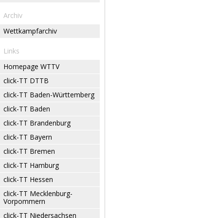
Archiv
Wettkampfarchiv
Links
Homepage WTTV
click-TT DTTB
click-TT Baden-Württemberg
click-TT Baden
click-TT Brandenburg
click-TT Bayern
click-TT Bremen
click-TT Hamburg
click-TT Hessen
click-TT Mecklenburg-
Vorpommern
click-TT Niedersachsen