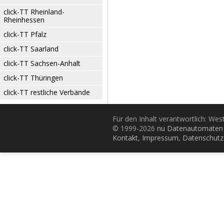
click-TT Rheinland-
Rheinhessen
click-TT Pfalz
click-TT Saarland
click-TT Sachsen-Anhalt
click-TT Thüringen
click-TT restliche Verbände
Für den Inhalt verantwortlich: Wes
© 1999-2026
nu Datenautomaten 
Kontakt
,
Impressum
,
Datenschutz