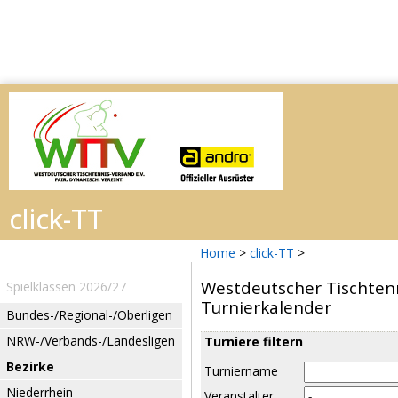
Home
>
click-TT
>
Westdeutscher Tischtenn
Spielklassen 2026/27
Turnierkalender
Bundes-/Regional-/Oberligen
NRW-/Verbands-/Landesligen
Turniere filtern
Bezirke
Turniername
Niederrhein
Veranstalter