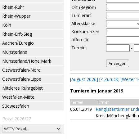
Rhein-Ruhr
Ort (Region)
Turnierart
Rhein-Wupper
Altersklasse
Köln
Konkurrenzen
Rhein-Erft-Sieg
offen für
Aachen/Euregio
Termin
-
Münsterland
Münsterland/Hohe Mark
Ostwestfalen-Nord
Ostwestfalen/Lippe
[August 2026]
[< Zurück]
[Weiter >
Mittleres Ruhrgebiet
Turniere im Januar 2019
Westfalen-Mitte
Termin
Turnier
Südwestfalen
05.01.2019
Ranglistenturnier En
Kreis Mönchengladb
Pokal 2026/27