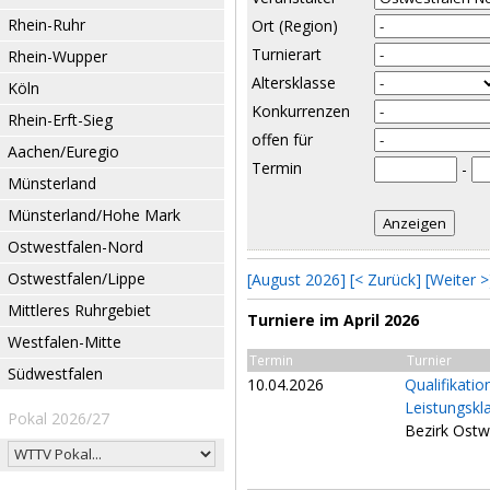
Rhein-Ruhr
Ort (Region)
Turnierart
Rhein-Wupper
Altersklasse
Köln
Konkurrenzen
Rhein-Erft-Sieg
offen für
Aachen/Euregio
Termin
-
Münsterland
Münsterland/Hohe Mark
Ostwestfalen-Nord
Ostwestfalen/Lippe
[August 2026]
[< Zurück]
[Weiter >
Mittleres Ruhrgebiet
Turniere im April 2026
Westfalen-Mitte
Termin
Turnier
Südwestfalen
10.04.2026
Qualifikati
Leistungskl
Pokal 2026/27
Bezirk Ostw