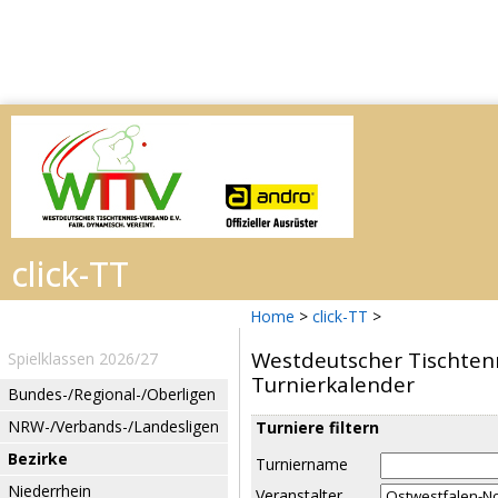
Home
>
click-TT
>
Westdeutscher Tischtenn
Spielklassen 2026/27
Turnierkalender
Bundes-/Regional-/Oberligen
NRW-/Verbands-/Landesligen
Turniere filtern
Bezirke
Turniername
Niederrhein
Veranstalter