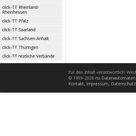
click-TT Rheinland-
Rheinhessen
click-TT Pfalz
click-TT Saarland
click-TT Sachsen-Anhalt
click-TT Thüringen
click-TT restliche Verbände
Für den Inhalt verantwortlich: Wes
© 1999-2026
nu Datenautomaten 
Kontakt
,
Impressum
,
Datenschutz