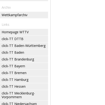
Archiv
Wettkampfarchiv
Links
Homepage WTTV
click-TT DTTB
click-TT Baden-Württemberg
click-TT Baden
click-TT Brandenburg
click-TT Bayern
click-TT Bremen
click-TT Hamburg
click-TT Hessen
click-TT Mecklenburg-
Vorpommern
click-TT Niedersachsen