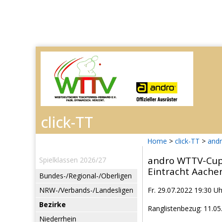
Home
>
click-TT
>
and
andro WTTV-Cup
Spielklassen 2026/27
Eintracht Aache
Bundes-/Regional-/Oberligen
NRW-/Verbands-/Landesligen
Fr. 29.07.2022 19:30 Uh
Bezirke
Ranglistenbezug: 11.05
Niederrhein