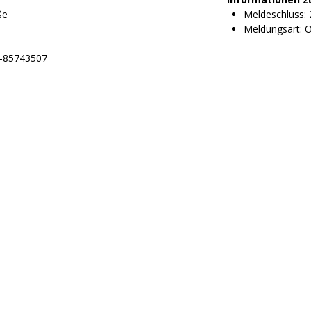
ße
Meldeschluss: 
Meldungsart: O
7-85743507