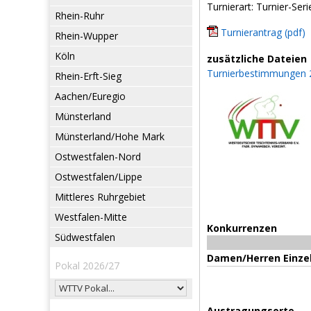
Turnierart: Turnier-Seri
Rhein-Ruhr
Turnierantrag (pdf)
Rhein-Wupper
Köln
zusätzliche Dateien
Turnierbestimmungen 
Rhein-Erft-Sieg
Aachen/Euregio
Münsterland
Münsterland/Hohe Mark
Ostwestfalen-Nord
Ostwestfalen/Lippe
Mittleres Ruhrgebiet
Westfalen-Mitte
Konkurrenzen
Südwestfalen
Damen/Herren Einze
Pokal 2026/27
Austragungsorte