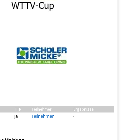
TTR
Teilnehmer
Ergebnisse
ja
Teilnehmer
-
ur Meldung