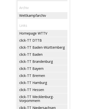
Archiv
Wettkampfarchiv
Links
Homepage WTTV
click-TT DTTB
click-TT Baden-Württemberg
click-TT Baden
click-TT Brandenburg
click-TT Bayern
click-TT Bremen
click-TT Hamburg
click-TT Hessen
click-TT Mecklenburg-
Vorpommern
click-TT Niedersachsen