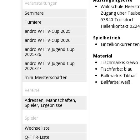
Veranstaltungen
Waldschule Heerst
Seminare
Zugang über Taub
53840 Troisdorf
Turniere
Hallenkontakt 022
andro WTTV-Cup 2025
Spielbetrieb
andro WTTV-Cup 2026
Einzelkonkurrenzen
andro WTTV-Jugend-Cup
2025/26
Material
Tischmarke:
Gewo
andro WTTV-Jugend-Cup
2026/27
Tischfarbe:
blau
Ballmarke:
Tibhar
mini-Meisterschaften
Ballfarbe:
weiß
Vereine
Adressen, Mannschaften,
Spieler, Ergebnisse
Spieler
Wechselliste
Q-TTR-Liste