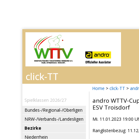
Home
>
click-TT
>
and
andro WTTV-Cup
Spielklassen 2026/27
ESV Troisdorf
Bundes-/Regional-/Oberligen
NRW-/Verbands-/Landesligen
Mi. 11.01.2023 19:00 U
Bezirke
Ranglistenbezug: 11.12
Niederrhein