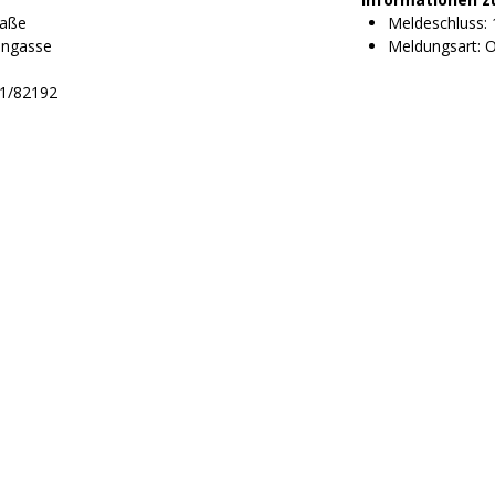
raße
Meldeschluss: 
engasse
Meldungsart: O
41/82192