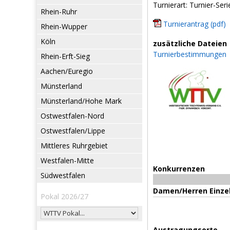
Turnierart: Turnier-Seri
Rhein-Ruhr
Turnierantrag (pdf)
Rhein-Wupper
Köln
zusätzliche Dateien
Turnierbestimmungen
Rhein-Erft-Sieg
Aachen/Euregio
Münsterland
Münsterland/Hohe Mark
Ostwestfalen-Nord
Ostwestfalen/Lippe
Mittleres Ruhrgebiet
Westfalen-Mitte
Konkurrenzen
Südwestfalen
Damen/Herren Einze
Pokal 2026/27
Austragungsorte