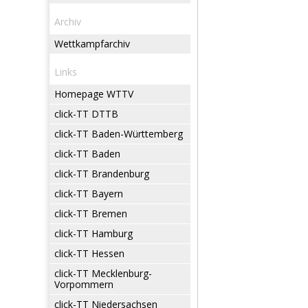
Archiv
Wettkampfarchiv
Links
Homepage WTTV
click-TT DTTB
click-TT Baden-Württemberg
click-TT Baden
click-TT Brandenburg
click-TT Bayern
click-TT Bremen
click-TT Hamburg
click-TT Hessen
click-TT Mecklenburg-
Vorpommern
click-TT Niedersachsen