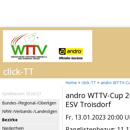
Home
>
click-TT
>
andro WTTV-Cu
andro WTTV-Cup 
Spielklassen 2026/27
ESV Troisdorf
Bundes-/Regional-/Oberligen
NRW-/Verbands-/Landesligen
Fr. 13.01.2023 20:00 U
Bezirke
Niederrhein
Ranglistenbezug: 11.1