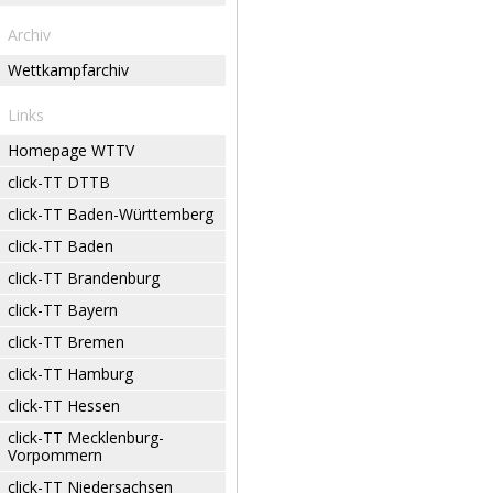
Archiv
Wettkampfarchiv
Links
Homepage WTTV
click-TT DTTB
click-TT Baden-Württemberg
click-TT Baden
click-TT Brandenburg
click-TT Bayern
click-TT Bremen
click-TT Hamburg
click-TT Hessen
click-TT Mecklenburg-
Vorpommern
click-TT Niedersachsen