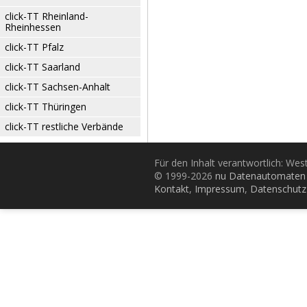
click-TT Rheinland-
Rheinhessen
click-TT Pfalz
click-TT Saarland
click-TT Sachsen-Anhalt
click-TT Thüringen
click-TT restliche Verbände
Für den Inhalt verantwortlich: Wes
© 1999-2026
nu Datenautomaten 
Kontakt
,
Impressum
,
Datenschutz