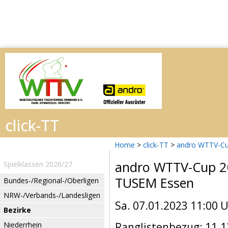
Home
>
click-TT
>
andro WTTV-Cu
andro WTTV-Cup 
Spielklassen 2026/27
TUSEM Essen
Bundes-/Regional-/Oberligen
NRW-/Verbands-/Landesligen
Sa. 07.01.2023 11:00 
Bezirke
Niederrhein
Ranglistenbezug: 11.1