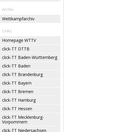
Archiv
Wettkampfarchiv
Links
Homepage WTTV
click-TT DTTB
click-TT Baden-Württemberg
click-TT Baden
click-TT Brandenburg
click-TT Bayern
click-TT Bremen
click-TT Hamburg
click-TT Hessen
click-TT Mecklenburg-
Vorpommern
click-TT Niedersachsen