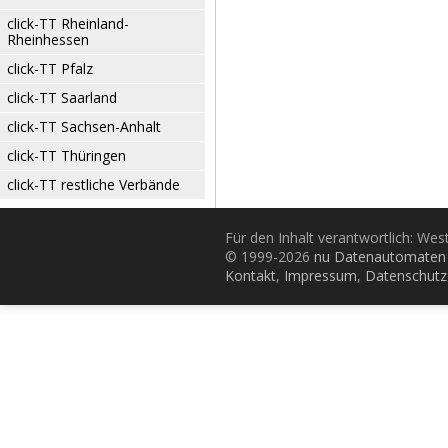
click-TT Rheinland-
Rheinhessen
click-TT Pfalz
click-TT Saarland
click-TT Sachsen-Anhalt
click-TT Thüringen
click-TT restliche Verbände
Für den Inhalt verantwortlich: Wes
© 1999-2026
nu Datenautomaten 
Kontakt
,
Impressum
,
Datenschutz