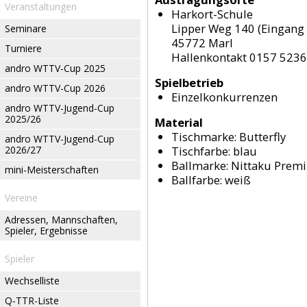
Veranstaltungen
Harkort-Schule
Lipper Weg 140 (Eingang 
Seminare
45772 Marl
Turniere
Hallenkontakt 0157 523
andro WTTV-Cup 2025
Spielbetrieb
andro WTTV-Cup 2026
Einzelkonkurrenzen
andro WTTV-Jugend-Cup
2025/26
Material
Tischmarke:
Butterfly
andro WTTV-Jugend-Cup
2026/27
Tischfarbe:
blau
Ballmarke:
Nittaku Prem
mini-Meisterschaften
Ballfarbe:
weiß
Vereine
Adressen, Mannschaften,
Spieler, Ergebnisse
Spieler
Wechselliste
Q-TTR-Liste