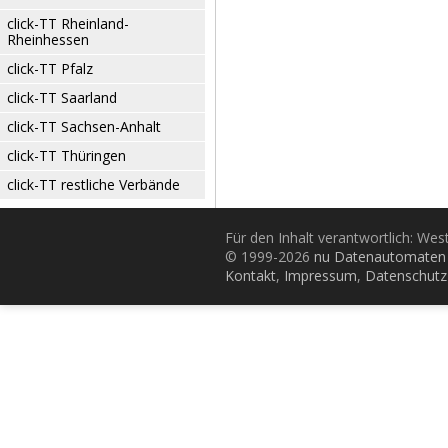
click-TT Rheinland-
Rheinhessen
click-TT Pfalz
click-TT Saarland
click-TT Sachsen-Anhalt
click-TT Thüringen
click-TT restliche Verbände
Für den Inhalt verantwortlich: Wes
© 1999-2026
nu Datenautomaten 
Kontakt
,
Impressum
,
Datenschutz