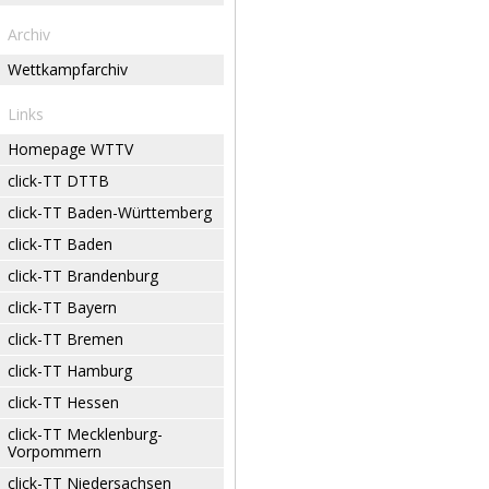
Archiv
Wettkampfarchiv
Links
Homepage WTTV
click-TT DTTB
click-TT Baden-Württemberg
click-TT Baden
click-TT Brandenburg
click-TT Bayern
click-TT Bremen
click-TT Hamburg
click-TT Hessen
click-TT Mecklenburg-
Vorpommern
click-TT Niedersachsen