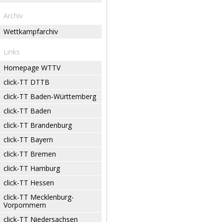
Archiv
Wettkampfarchiv
Links
Homepage WTTV
click-TT DTTB
click-TT Baden-Württemberg
click-TT Baden
click-TT Brandenburg
click-TT Bayern
click-TT Bremen
click-TT Hamburg
click-TT Hessen
click-TT Mecklenburg-
Vorpommern
click-TT Niedersachsen