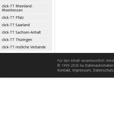
click-TT Rheinland-
Rheinhessen
click-TT Pfalz
click-TT Saarland
click-TT Sachsen-Anhalt
click-TT Thüringen
click-TT restliche Verbände
Für den Inhalt verantwortlich: Wes
© 1999-2026
nu Datenautomaten 
Kontakt
,
Impressum
,
Datenschutz