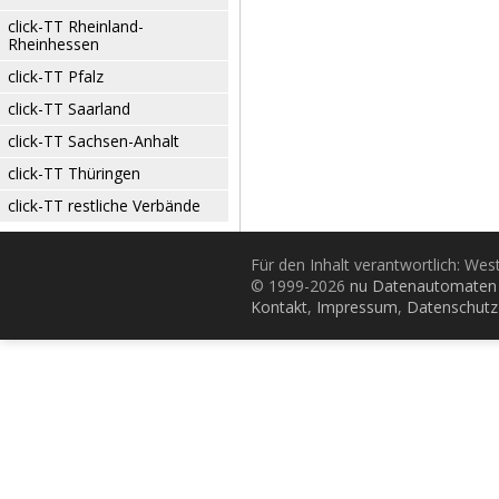
click-TT Rheinland-
Rheinhessen
click-TT Pfalz
click-TT Saarland
click-TT Sachsen-Anhalt
click-TT Thüringen
click-TT restliche Verbände
Für den Inhalt verantwortlich: Wes
© 1999-2026
nu Datenautomaten 
Kontakt
,
Impressum
,
Datenschutz