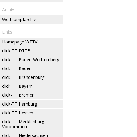
Archiv
Wettkampfarchiv
Links
Homepage WTTV
click-TT DTTB
click-TT Baden-Württemberg
click-TT Baden
click-TT Brandenburg
click-TT Bayern
click-TT Bremen
click-TT Hamburg
click-TT Hessen
click-TT Mecklenburg-
Vorpommern
click-TT Niedersachsen