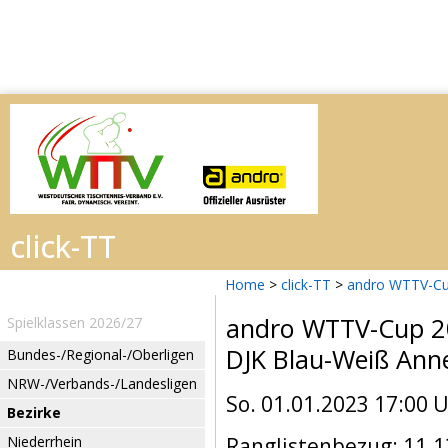
Home
>
click-TT
>
andro WTTV-Cu
andro WTTV-Cup 
Spielklassen 2026/27
DJK Blau-Weiß Ann
Bundes-/Regional-/Oberligen
NRW-/Verbands-/Landesligen
So. 01.01.2023 17:00 
Bezirke
Niederrhein
Ranglistenbezug: 11.1