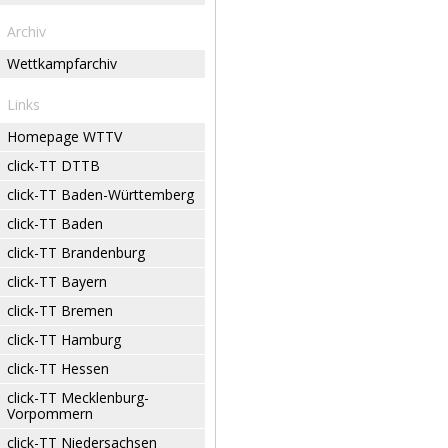
Archiv
Wettkampfarchiv
Links
Homepage WTTV
click-TT DTTB
click-TT Baden-Württemberg
click-TT Baden
click-TT Brandenburg
click-TT Bayern
click-TT Bremen
click-TT Hamburg
click-TT Hessen
click-TT Mecklenburg-
Vorpommern
click-TT Niedersachsen