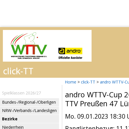
Home
>
click-TT
>
andro WTTV-Cu
andro WTTV-Cup 
Spielklassen 2026/27
TTV Preußen 47 L
Bundes-/Regional-/Oberligen
NRW-/Verbands-/Landesligen
Mo. 09.01.2023 18:30 
Bezirke
Niederrhein
Ranglistenbezug: 11.1