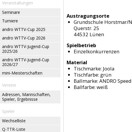
Veranstaltungen
Seminare
Austragungsorte
Turniere
Grundschule Horstmar/N
Querstr. 25
andro WTTV-Cup 2025
44532 Lünen
andro WTTV-Cup 2026
Spielbetrieb
andro WTTV-Jugend-Cup
Einzelkonkurrenzen
2025/26
andro WTTV-Jugend-Cup
Material
2026/27
Tischmarke:
Joola
mini-Meisterschaften
Tischfarbe:
grün
Ballmarke:
ANDRO Speedba
Vereine
Ballfarbe:
weiß
Adressen, Mannschaften,
Spieler, Ergebnisse
Spieler
Wechselliste
Q-TTR-Liste