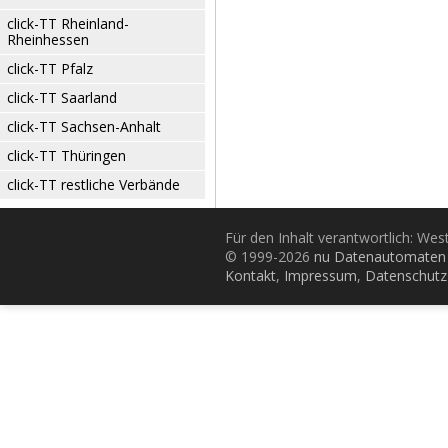
click-TT Rheinland-
Rheinhessen
click-TT Pfalz
click-TT Saarland
click-TT Sachsen-Anhalt
click-TT Thüringen
click-TT restliche Verbände
Für den Inhalt verantwortlich: Wes
© 1999-2026
nu Datenautomaten 
Kontakt
,
Impressum
,
Datenschutz