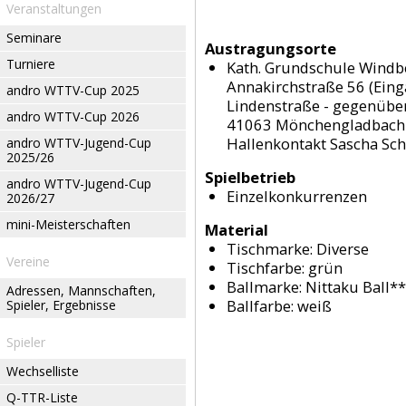
Veranstaltungen
Seminare
Austragungsorte
Turniere
Kath. Grundschule Windb
Annakirchstraße 56 (Eing
andro WTTV-Cup 2025
Lindenstraße - gegenübe
andro WTTV-Cup 2026
41063 Mönchengladbach
Hallenkontakt Sascha Sc
andro WTTV-Jugend-Cup
2025/26
Spielbetrieb
andro WTTV-Jugend-Cup
Einzelkonkurrenzen
2026/27
mini-Meisterschaften
Material
Tischmarke:
Diverse
Vereine
Tischfarbe:
grün
Ballmarke:
Nittaku Ball*
Adressen, Mannschaften,
Ballfarbe:
weiß
Spieler, Ergebnisse
Spieler
Wechselliste
Q-TTR-Liste