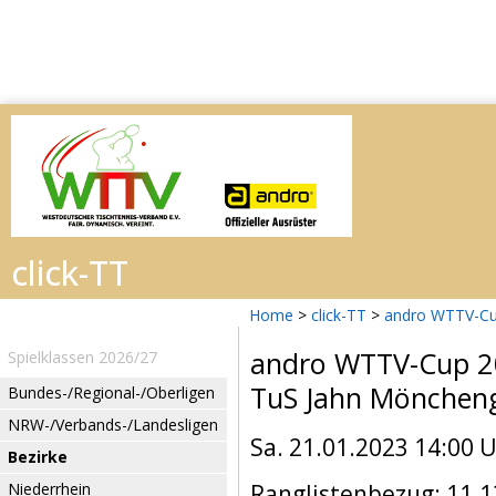
Home
>
click-TT
>
andro WTTV-Cu
andro WTTV-Cup 
Spielklassen 2026/27
TuS Jahn Mönchen
Bundes-/Regional-/Oberligen
NRW-/Verbands-/Landesligen
Sa. 21.01.2023 14:00 
Bezirke
Niederrhein
Ranglistenbezug: 11.1