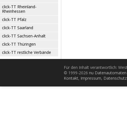
click-TT Rheinland-
Rheinhessen
click-TT Pfalz
click-TT Saarland
click-TT Sachsen-Anhalt
click-TT Thüringen
click-TT restliche Verbände
Für den Inhalt verantwortlich: Wes
© 1999-2026
nu Datenautomaten 
Kontakt
,
Impressum
,
Datenschutz