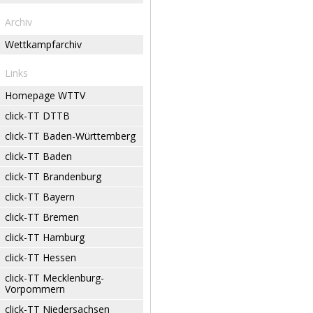
Archiv
Wettkampfarchiv
Links
Homepage WTTV
click-TT DTTB
click-TT Baden-Württemberg
click-TT Baden
click-TT Brandenburg
click-TT Bayern
click-TT Bremen
click-TT Hamburg
click-TT Hessen
click-TT Mecklenburg-
Vorpommern
click-TT Niedersachsen