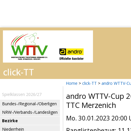
Home
>
click-TT
>
andro WTTV-Cu
andro WTTV-Cup 
Spielklassen 2026/27
TTC Merzenich
Bundes-/Regional-/Oberligen
NRW-/Verbands-/Landesligen
Mo. 30.01.2023 20:00 
Bezirke
Niederrhein
Ranglistenbezug: 11.1