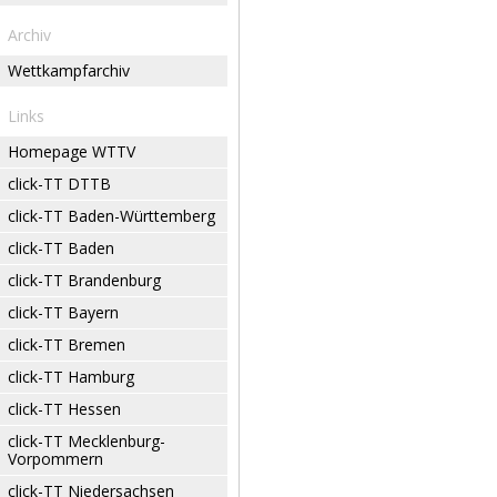
Archiv
Wettkampfarchiv
Links
Homepage WTTV
click-TT DTTB
click-TT Baden-Württemberg
click-TT Baden
click-TT Brandenburg
click-TT Bayern
click-TT Bremen
click-TT Hamburg
click-TT Hessen
click-TT Mecklenburg-
Vorpommern
click-TT Niedersachsen