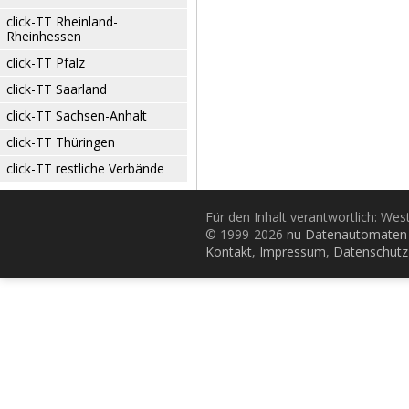
click-TT Rheinland-
Rheinhessen
click-TT Pfalz
click-TT Saarland
click-TT Sachsen-Anhalt
click-TT Thüringen
click-TT restliche Verbände
Für den Inhalt verantwortlich: Wes
© 1999-2026
nu Datenautomaten 
Kontakt
,
Impressum
,
Datenschutz