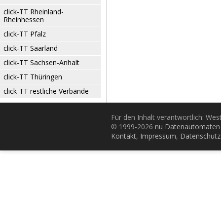
click-TT Rheinland-
Rheinhessen
click-TT Pfalz
click-TT Saarland
click-TT Sachsen-Anhalt
click-TT Thüringen
click-TT restliche Verbände
Für den Inhalt verantwortlich: Wes
© 1999-2026
nu Datenautomaten 
Kontakt
,
Impressum
,
Datenschutz