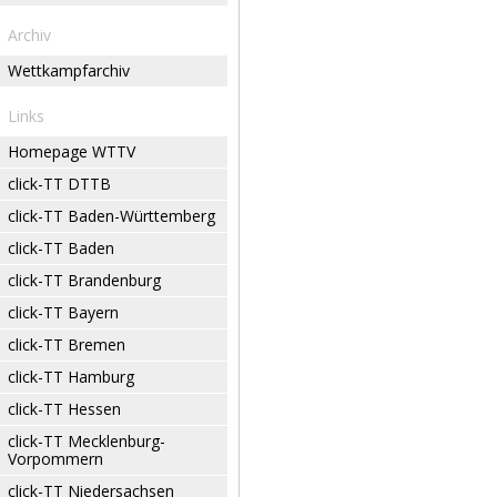
Archiv
Wettkampfarchiv
Links
Homepage WTTV
click-TT DTTB
click-TT Baden-Württemberg
click-TT Baden
click-TT Brandenburg
click-TT Bayern
click-TT Bremen
click-TT Hamburg
click-TT Hessen
click-TT Mecklenburg-
Vorpommern
click-TT Niedersachsen