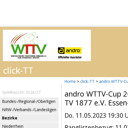
Home
>
click-TT
>
andro WTTV-Cu
andro WTTV-Cup 
Spielklassen 2026/27
TV 1877 e.V. Esse
Bundes-/Regional-/Oberligen
NRW-/Verbands-/Landesligen
Do. 11.05.2023 19:30 
Bezirke
Niederrhein
Ranglistenbezug: 11.0