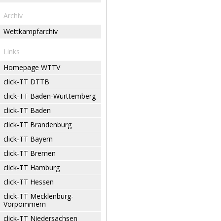
Archiv
Wettkampfarchiv
Links
Homepage WTTV
click-TT DTTB
click-TT Baden-Württemberg
click-TT Baden
click-TT Brandenburg
click-TT Bayern
click-TT Bremen
click-TT Hamburg
click-TT Hessen
click-TT Mecklenburg-
Vorpommern
click-TT Niedersachsen