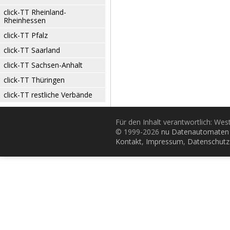
click-TT Rheinland-
Rheinhessen
click-TT Pfalz
click-TT Saarland
click-TT Sachsen-Anhalt
click-TT Thüringen
click-TT restliche Verbände
Für den Inhalt verantwortlich: Wes
© 1999-2026
nu Datenautomaten 
Kontakt
,
Impressum
,
Datenschutz