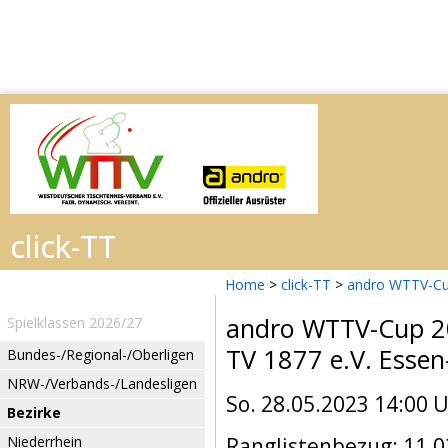
Home
>
click-TT
>
andro WTTV-Cu
andro WTTV-Cup 
Spielklassen 2026/27
TV 1877 e.V. Esse
Bundes-/Regional-/Oberligen
NRW-/Verbands-/Landesligen
So. 28.05.2023 14:00 
Bezirke
Niederrhein
Ranglistenbezug: 11.0