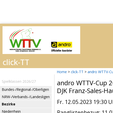
Home
>
click-TT
>
andro WTTV-Cu
andro WTTV-Cup 
Spielklassen 2026/27
DJK Franz-Sales-Ha
Bundes-/Regional-/Oberligen
NRW-/Verbands-/Landesligen
Fr. 12.05.2023 19:30 U
Bezirke
Niederrhein
Ranglistenbezug: 11.0