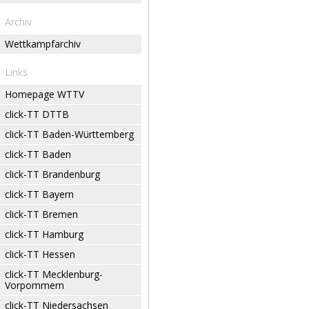
Archiv
Wettkampfarchiv
Links
Homepage WTTV
click-TT DTTB
click-TT Baden-Württemberg
click-TT Baden
click-TT Brandenburg
click-TT Bayern
click-TT Bremen
click-TT Hamburg
click-TT Hessen
click-TT Mecklenburg-
Vorpommern
click-TT Niedersachsen