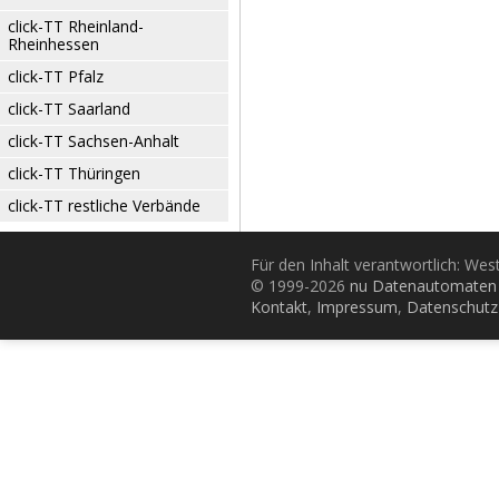
click-TT Rheinland-
Rheinhessen
click-TT Pfalz
click-TT Saarland
click-TT Sachsen-Anhalt
click-TT Thüringen
click-TT restliche Verbände
Für den Inhalt verantwortlich: Wes
© 1999-2026
nu Datenautomaten 
Kontakt
,
Impressum
,
Datenschutz