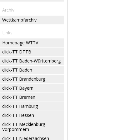
Archiv
Wettkampfarchiv
Links
Homepage WTTV
click-TT DTTB
click-TT Baden-Württemberg
click-TT Baden
click-TT Brandenburg
click-TT Bayern
click-TT Bremen
click-TT Hamburg
click-TT Hessen
click-TT Mecklenburg-
Vorpommern
click-TT Niedersachsen