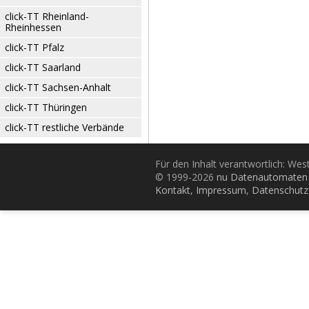
click-TT Rheinland-
Rheinhessen
click-TT Pfalz
click-TT Saarland
click-TT Sachsen-Anhalt
click-TT Thüringen
click-TT restliche Verbände
Für den Inhalt verantwortlich: Wes
© 1999-2026
nu Datenautomaten 
Kontakt
,
Impressum
,
Datenschutz