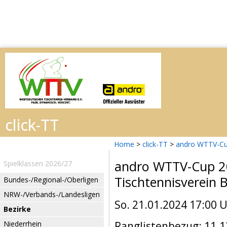
Home
>
click-TT
>
andro WTTV-Cu
andro WTTV-Cup 
Spielklassen 2026/27
Tischtennisverein 
Bundes-/Regional-/Oberligen
NRW-/Verbands-/Landesligen
So. 21.01.2024 17:00 
Bezirke
Niederrhein
Ranglistenbezug: 11.1