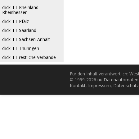
click-TT Rheinland-
Rheinhessen
click-TT Pfalz
click-TT Saarland
click-TT Sachsen-Anhalt
click-TT Thüringen
click-TT restliche Verbände
Für den Inhalt verantwortlich: Wes
© 1999-2026
nu Datenautomaten 
Kontakt
,
Impressum
,
Datenschutz