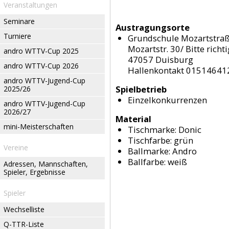
Veranstaltungen
Seminare
Austragungsorte
Turniere
Grundschule Mozartstra
Mozartstr. 30/ Bitte rich
andro WTTV-Cup 2025
47057 Duisburg
andro WTTV-Cup 2026
Hallenkontakt 01514641
andro WTTV-Jugend-Cup
Spielbetrieb
2025/26
Einzelkonkurrenzen
andro WTTV-Jugend-Cup
2026/27
Material
mini-Meisterschaften
Tischmarke:
Donic
Tischfarbe:
grün
Vereine
Ballmarke:
Andro
Ballfarbe:
weiß
Adressen, Mannschaften,
Spieler, Ergebnisse
Spieler
Wechselliste
Q-TTR-Liste