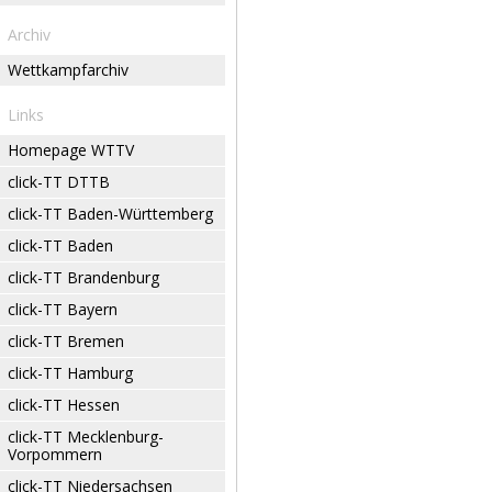
Archiv
Wettkampfarchiv
Links
Homepage WTTV
click-TT DTTB
click-TT Baden-Württemberg
click-TT Baden
click-TT Brandenburg
click-TT Bayern
click-TT Bremen
click-TT Hamburg
click-TT Hessen
click-TT Mecklenburg-
Vorpommern
click-TT Niedersachsen