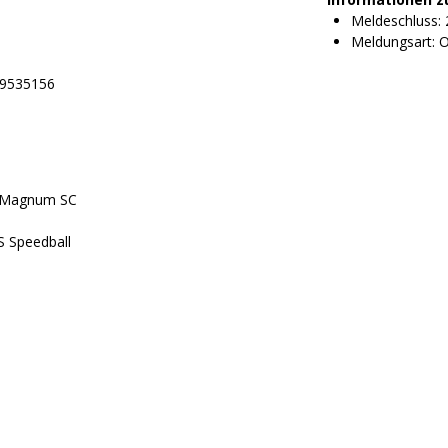
Meldeschluss: 
Meldungsart: O
89535156
 Magnum SC
 Speedball