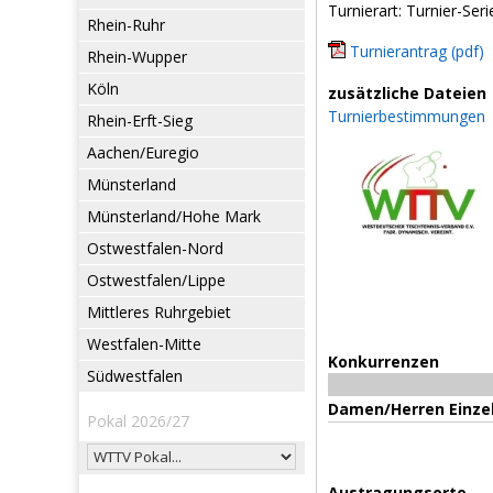
Turnierart: Turnier-Seri
Rhein-Ruhr
Turnierantrag (pdf)
Rhein-Wupper
Köln
zusätzliche Dateien
Turnierbestimmungen
Rhein-Erft-Sieg
Aachen/Euregio
Münsterland
Münsterland/Hohe Mark
Ostwestfalen-Nord
Ostwestfalen/Lippe
Mittleres Ruhrgebiet
Westfalen-Mitte
Konkurrenzen
Südwestfalen
Damen/Herren Einze
Pokal 2026/27
Austragungsorte