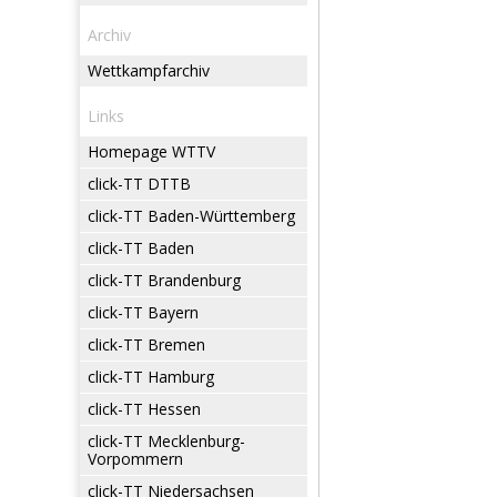
Archiv
Wettkampfarchiv
Links
Homepage WTTV
click-TT DTTB
click-TT Baden-Württemberg
click-TT Baden
click-TT Brandenburg
click-TT Bayern
click-TT Bremen
click-TT Hamburg
click-TT Hessen
click-TT Mecklenburg-
Vorpommern
click-TT Niedersachsen