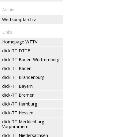
Archiv
Wettkampfarchiv
Links
Homepage WTTV
click-TT DTTB
click-TT Baden-Württemberg
click-TT Baden
click-TT Brandenburg
click-TT Bayern
click-TT Bremen
click-TT Hamburg
click-TT Hessen
click-TT Mecklenburg-
Vorpommern
click-TT Niedersachsen