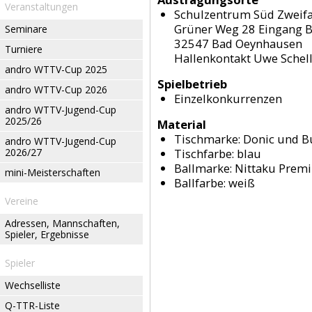
Veranstaltungen
Schulzentrum Süd Zweifa
Grüner Weg 28 Eingang B
Seminare
32547 Bad Oeynhausen
Turniere
Hallenkontakt Uwe Sche
andro WTTV-Cup 2025
Spielbetrieb
andro WTTV-Cup 2026
Einzelkonkurrenzen
andro WTTV-Jugend-Cup
2025/26
Material
Tischmarke:
Donic und Bu
andro WTTV-Jugend-Cup
2026/27
Tischfarbe:
blau
Ballmarke:
Nittaku Premi
mini-Meisterschaften
Ballfarbe:
weiß
Vereine
Adressen, Mannschaften,
Spieler, Ergebnisse
Spieler
Wechselliste
Q-TTR-Liste