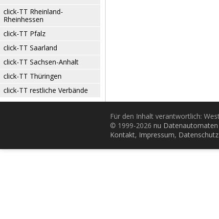
click-TT Rheinland-
Rheinhessen
click-TT Pfalz
click-TT Saarland
click-TT Sachsen-Anhalt
click-TT Thüringen
click-TT restliche Verbände
Für den Inhalt verantwortlich: Wes
© 1999-2026
nu Datenautomaten 
Kontakt
,
Impressum
,
Datenschutz