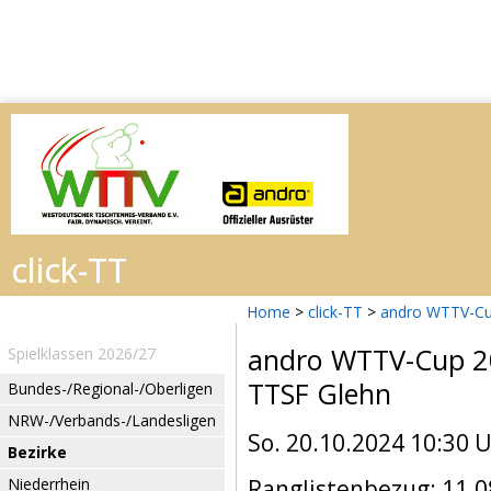
Home
>
click-TT
>
andro WTTV-Cu
andro WTTV-Cup 
Spielklassen 2026/27
TTSF Glehn
Bundes-/Regional-/Oberligen
NRW-/Verbands-/Landesligen
So. 20.10.2024 10:30 
Bezirke
Niederrhein
Ranglistenbezug: 11.0