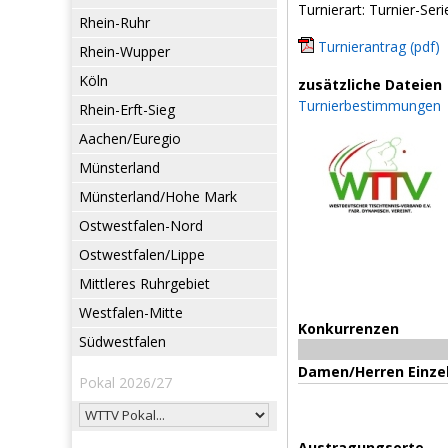
Turnierart: Turnier-Seri
Rhein-Ruhr
Turnierantrag (pdf)
Rhein-Wupper
Köln
zusätzliche Dateien
Turnierbestimmungen
Rhein-Erft-Sieg
Aachen/Euregio
Münsterland
Münsterland/Hohe Mark
Ostwestfalen-Nord
Ostwestfalen/Lippe
Mittleres Ruhrgebiet
Westfalen-Mitte
Konkurrenzen
Südwestfalen
Damen/Herren Einze
Pokal 2026/27
Austragungsorte