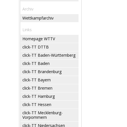
Archiv
Wettkampfarchiv
Links
Homepage WTTV
click-TT DTTB
click-TT Baden-Württemberg
click-TT Baden
click-TT Brandenburg
click-TT Bayern
click-TT Bremen
click-TT Hamburg
click-TT Hessen
click-TT Mecklenburg-
Vorpommern
click-TT Niedersachsen