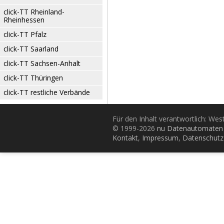
click-TT Rheinland-
Rheinhessen
click-TT Pfalz
click-TT Saarland
click-TT Sachsen-Anhalt
click-TT Thüringen
click-TT restliche Verbände
Für den Inhalt verantwortlich: Wes
© 1999-2026
nu Datenautomaten 
Kontakt
,
Impressum
,
Datenschutz