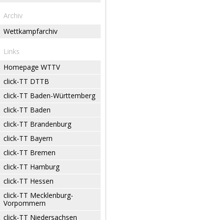
Archiv
Wettkampfarchiv
Links
Homepage WTTV
click-TT DTTB
click-TT Baden-Württemberg
click-TT Baden
click-TT Brandenburg
click-TT Bayern
click-TT Bremen
click-TT Hamburg
click-TT Hessen
click-TT Mecklenburg-
Vorpommern
click-TT Niedersachsen