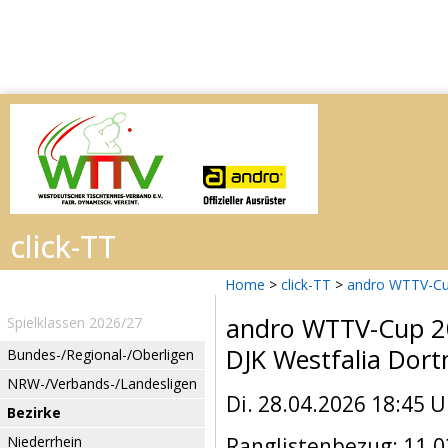
Home
>
click-TT
>
andro WTTV-Cu
andro WTTV-Cup 
Spielklassen 2026/27
DJK Westfalia Dort
Bundes-/Regional-/Oberligen
NRW-/Verbands-/Landesligen
Di. 28.04.2026 18:45 U
Bezirke
Niederrhein
Ranglistenbezug: 11.0