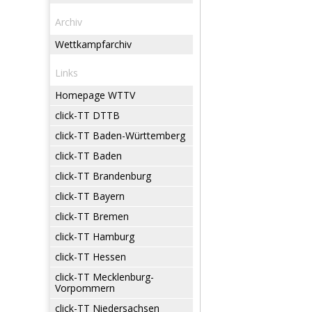
Archiv
Wettkampfarchiv
Links
Homepage WTTV
click-TT DTTB
click-TT Baden-Württemberg
click-TT Baden
click-TT Brandenburg
click-TT Bayern
click-TT Bremen
click-TT Hamburg
click-TT Hessen
click-TT Mecklenburg-
Vorpommern
click-TT Niedersachsen