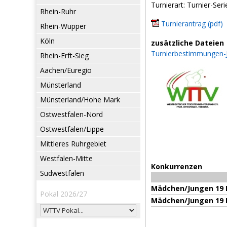
Turnierart: Turnier-Seri
Rhein-Ruhr
Turnierantrag (pdf)
Rhein-Wupper
Köln
zusätzliche Dateien
Turnierbestimmungen-
Rhein-Erft-Sieg
Aachen/Euregio
Münsterland
Münsterland/Hohe Mark
Ostwestfalen-Nord
Ostwestfalen/Lippe
Mittleres Ruhrgebiet
Westfalen-Mitte
Konkurrenzen
Südwestfalen
Mädchen/Jungen 19 E
Pokal 2026/27
Mädchen/Jungen 19 E