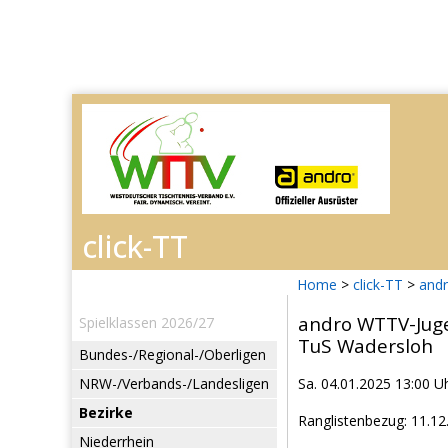
Home
>
click-TT
>
and
andro WTTV-Jug
Spielklassen 2026/27
TuS Wadersloh
Bundes-/Regional-/Oberligen
NRW-/Verbands-/Landesligen
Sa. 04.01.2025 13:00 U
Bezirke
Ranglistenbezug: 11.12
Niederrhein