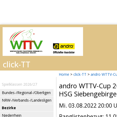
Home
>
click-TT
>
andro WTTV-Cu
andro WTTV-Cup 
Spielklassen 2026/27
HSG Siebengebirg
Bundes-/Regional-/Oberligen
NRW-/Verbands-/Landesligen
Mi. 03.08.2022 20:00 
Bezirke
Niederrhein
Ranglistenbezug: 11.0