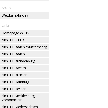
Archiv
Wettkampfarchiv
Links
Homepage WTTV
click-TT DTTB
click-TT Baden-Württemberg
click-TT Baden
click-TT Brandenburg
click-TT Bayern
click-TT Bremen
click-TT Hamburg
click-TT Hessen
click-TT Mecklenburg-
Vorpommern
click-TT Niedersachsen