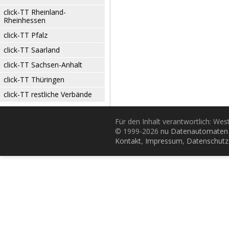
click-TT Rheinland-
Rheinhessen
click-TT Pfalz
click-TT Saarland
click-TT Sachsen-Anhalt
click-TT Thüringen
click-TT restliche Verbände
Für den Inhalt verantwortlich: Wes
© 1999-2026
nu Datenautomaten 
Kontakt
,
Impressum
,
Datenschutz