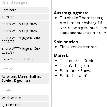
Veranstaltungen
Seminare
Austragungsorte
Turniere
Turnhalle Thomasberg
Am Limperichsberg 16
andro WTTV-Cup 2025
53639 Königswinter-Th
andro WTTV-Cup 2026
Hallenkontakt 0170/387
andro WTTV-Jugend-Cup
Spielbetrieb
2025/26
Einzelkonkurrenzen
andro WTTV-Jugend-Cup
2026/27
Material
mini-Meisterschaften
Tischmarke:
Donic
Tischfarbe:
grün
Vereine
Ballmarke:
Sanwai
Ballfarbe:
weiß
Adressen, Mannschaften,
Spieler, Ergebnisse
Spieler
Wechselliste
Q-TTR-Liste