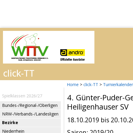
Home
>
click-TT
>
Turnierkalender
4. Günter-Puder-Ge
Spielklassen 2026/27
Heiligenhauser SV
Bundes-/Regional-/Oberligen
NRW-/Verbands-/Landesligen
18.10.2019 bis 20.10.
Bezirke
Niederrhein
Saison: 2019/20