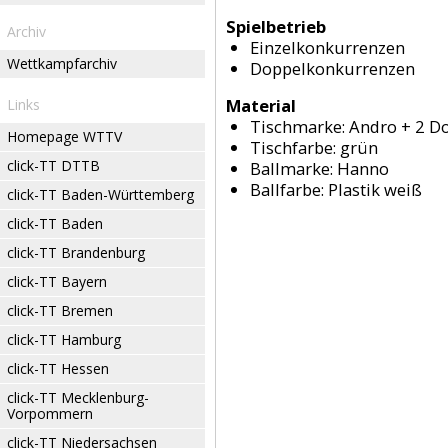
Spielbetrieb
Archiv
Einzelkonkurrenzen
Wettkampfarchiv
Doppelkonkurrenzen
Material
Links
Tischmarke:
Andro + 2 D
Homepage WTTV
Tischfarbe:
grün
click-TT DTTB
Ballmarke:
Hanno
Ballfarbe:
Plastik weiß
click-TT Baden-Württemberg
click-TT Baden
click-TT Brandenburg
click-TT Bayern
click-TT Bremen
click-TT Hamburg
click-TT Hessen
click-TT Mecklenburg-
Vorpommern
click-TT Niedersachsen