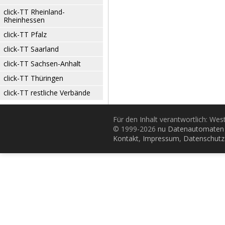
click-TT Rheinland-
Rheinhessen
click-TT Pfalz
click-TT Saarland
click-TT Sachsen-Anhalt
click-TT Thüringen
click-TT restliche Verbände
Für den Inhalt verantwortlich: Wes
© 1999-2026
nu Datenautomaten 
Kontakt
,
Impressum
,
Datenschutz