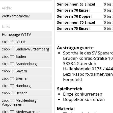
Seniorinnen 65 Einzel
0 bis
Archiv
Senioren 70 Einzel
0 bis
Wettkampfarchiv
Senioren 70 Doppel
0 bis
Seniorinnen 70 Einzel
0 bis
Links
Senioren 75 Einzel
0 bis
Homepage WTTV
click-TT DTTB
Austragungsorte
click-TT Baden-Württemberg
Sporthalle des SV Spexar
click-TT Baden
Bruder-Konrad-Straße 1
33334 Gütersloh
click-TT Brandenburg
Hallenkontakt 0176 / 44
click-TT Bayern
Bezirkssport-/damen/seni
click-TT Bremen
Fornefeld
click-TT Hamburg
Spielbetrieb
click-TT Hessen
Einzelkonkurrenzen
Doppelkonkurrenzen
click-TT Mecklenburg-
Vorpommern
Material
click-TT Niedersachsen