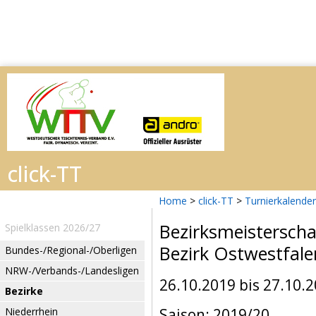
Home
>
click-TT
>
Turnierkalender
Bezirksmeistersch
Spielklassen 2026/27
Bezirk Ostwestfale
Bundes-/Regional-/Oberligen
NRW-/Verbands-/Landesligen
26.10.2019 bis 27.10.
Bezirke
Niederrhein
Saison: 2019/20