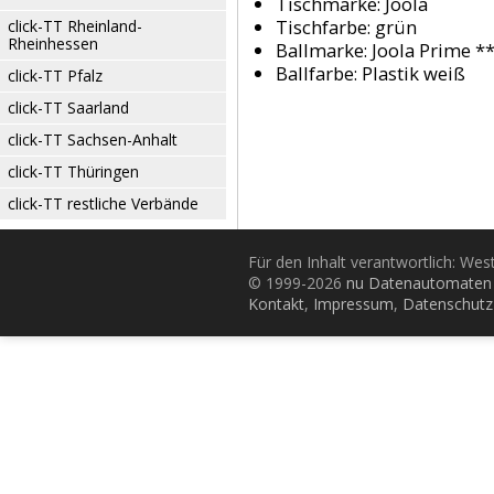
Tischmarke:
Joola
Tischfarbe:
grün
click-TT Rheinland-
Rheinhessen
Ballmarke:
Joola Prime *
Ballfarbe:
Plastik weiß
click-TT Pfalz
click-TT Saarland
click-TT Sachsen-Anhalt
click-TT Thüringen
click-TT restliche Verbände
Für den Inhalt verantwortlich: Wes
© 1999-2026
nu Datenautomaten 
Kontakt
,
Impressum
,
Datenschutz