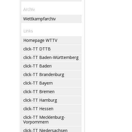
Archiv
Wettkampfarchiv
Links
Homepage WTTV
click-TT DTTB
click-TT Baden-Württemberg
click-TT Baden
click-TT Brandenburg
click-TT Bayern
click-TT Bremen
click-TT Hamburg
click-TT Hessen
click-TT Mecklenburg-
Vorpommern
click-TT Niedersachsen