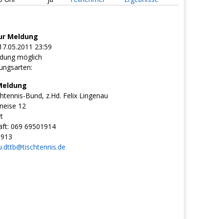
ur Meldung
17.05.2011 23:59
dung möglich
ungsarten:
Meldung
htennis-Bund, z.Hd. Felix Lingenau
neise 12
t
ft:
069 69501914
1913
u.dttb@tischtennis.de