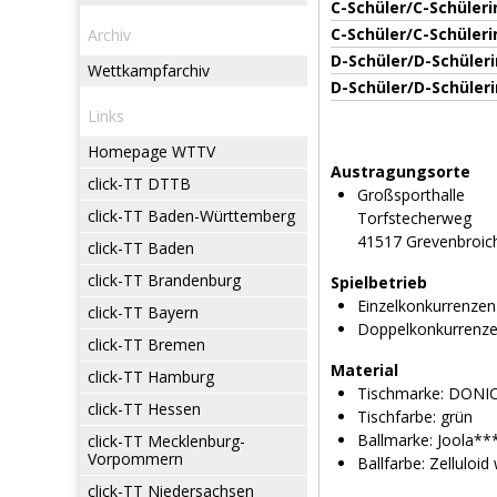
C-Schüler/C-Schüleri
C-Schüler/C-Schüler
Archiv
D-Schüler/D-Schüleri
Wettkampfarchiv
D-Schüler/D-Schüler
Links
Homepage WTTV
Austragungsorte
click-TT DTTB
Großsporthalle
click-TT Baden-Württemberg
Torfstecherweg
41517 Grevenbroic
click-TT Baden
click-TT Brandenburg
Spielbetrieb
Einzelkonkurrenzen
click-TT Bayern
Doppelkonkurrenz
click-TT Bremen
Material
click-TT Hamburg
Tischmarke:
DONIC D
click-TT Hessen
Tischfarbe:
grün
Ballmarke:
Joola**
click-TT Mecklenburg-
Vorpommern
Ballfarbe:
Zelluloid
click-TT Niedersachsen