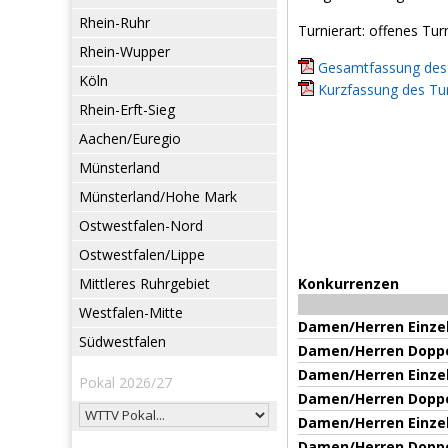
Rhein-Ruhr
Turnierart: offenes Tur
Rhein-Wupper
Gesamtfassung des 
Köln
Kurzfassung des Tur
Rhein-Erft-Sieg
Aachen/Euregio
Münsterland
Münsterland/Hohe Mark
Ostwestfalen-Nord
Ostwestfalen/Lippe
Mittleres Ruhrgebiet
Konkurrenzen
Westfalen-Mitte
Damen/Herren Einze
Südwestfalen
Damen/Herren Dopp
Damen/Herren Einze
Pokal 2026/27
Damen/Herren Dopp
Damen/Herren Einze
Damen/Herren Dopp