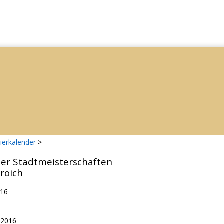
ierkalender
>
her Stadtmeisterschaften
roich
016
.2016