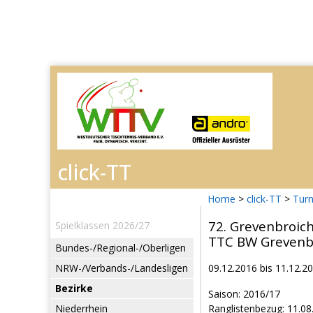
Home
>
click-TT
>
Turn
72. Grevenbroic
Spielklassen 2026/27
TTC BW Grevenb
Bundes-/Regional-/Oberligen
NRW-/Verbands-/Landesligen
09.12.2016 bis 11.12.2
Bezirke
Saison: 2016/17
Niederrhein
Ranglistenbezug: 11.08