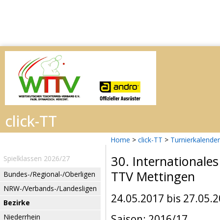
Home
>
click-TT
>
Turnierkalender
30. Internationale
Spielklassen 2026/27
TTV Mettingen
Bundes-/Regional-/Oberligen
NRW-/Verbands-/Landesligen
24.05.2017 bis 27.05.
Bezirke
Niederrhein
Saison: 2016/17