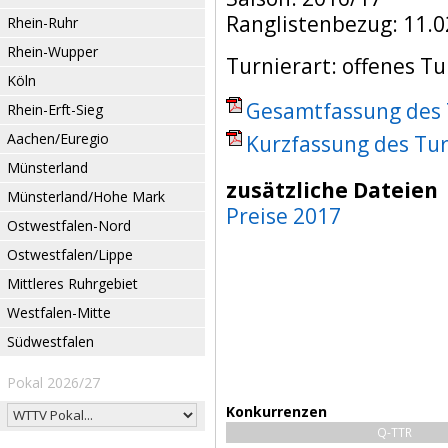
Ranglistenbezug: 11.0
Rhein-Ruhr
Rhein-Wupper
Turnierart: offenes Tu
Köln
Gesamtfassung des T
Rhein-Erft-Sieg
Aachen/Euregio
Kurzfassung des Tur
Münsterland
zusätzliche Dateien
Münsterland/Hohe Mark
Preise 2017
Ostwestfalen-Nord
Ostwestfalen/Lippe
Mittleres Ruhrgebiet
Westfalen-Mitte
Südwestfalen
Pokal 2026/27
Konkurrenzen
Q-TTR