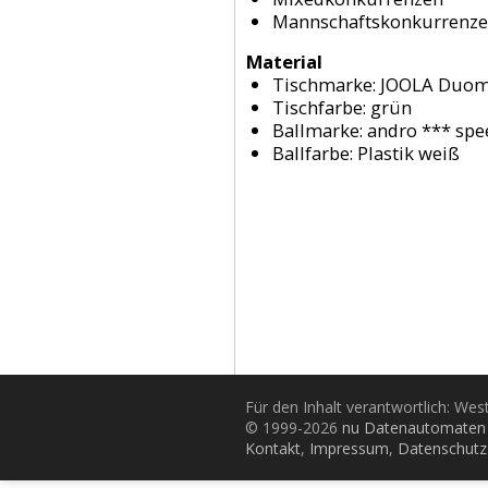
Mannschaftskonkurrenz
Material
Tischmarke:
JOOLA Duom
Tischfarbe:
grün
Ballmarke:
andro *** spe
Ballfarbe:
Plastik weiß
Für den Inhalt verantwortlich: Wes
© 1999-2026
nu Datenautomaten 
Kontakt
,
Impressum
,
Datenschutz