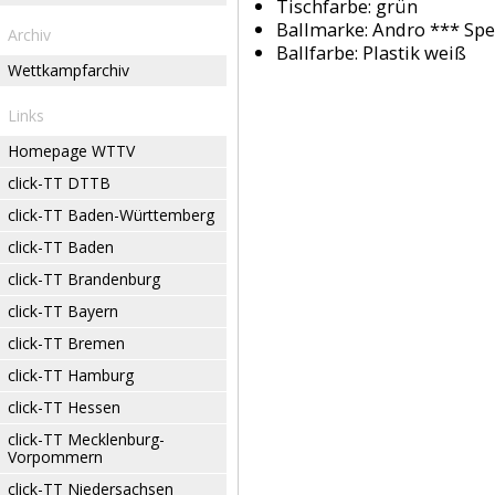
Tischfarbe:
grün
Ballmarke:
Andro *** Spe
Archiv
Ballfarbe:
Plastik weiß
Wettkampfarchiv
Links
Homepage WTTV
click-TT DTTB
click-TT Baden-Württemberg
click-TT Baden
click-TT Brandenburg
click-TT Bayern
click-TT Bremen
click-TT Hamburg
click-TT Hessen
click-TT Mecklenburg-
Vorpommern
click-TT Niedersachsen