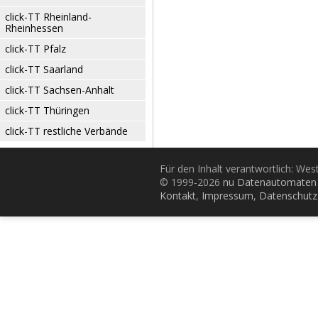
click-TT Rheinland-
Rheinhessen
click-TT Pfalz
click-TT Saarland
click-TT Sachsen-Anhalt
click-TT Thüringen
click-TT restliche Verbände
Für den Inhalt verantwortlich: Wes
© 1999-2026
nu Datenautomaten 
Kontakt
,
Impressum
,
Datenschutz