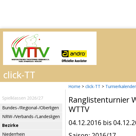
Home
>
click-TT
>
Turnierkalender
Ranglistenturnier 
Spielklassen 2026/27
WTTV
Bundes-/Regional-/Oberligen
NRW-/Verbands-/Landesligen
04.12.2016 bis 04.12.
Bezirke
Niederrhein
Saison: 2016/17