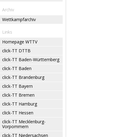
Archiv
Wettkampfarchiv
Links
Homepage WTTV
click-TT DTTB
click-TT Baden-Württemberg
click-TT Baden
click-TT Brandenburg
click-TT Bayern
click-TT Bremen
click-TT Hamburg
click-TT Hessen
click-TT Mecklenburg-
Vorpommern
click-TT Niedersachsen