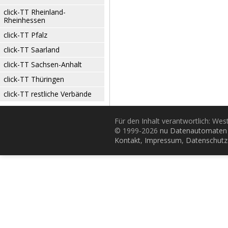
click-TT Rheinland-
Rheinhessen
click-TT Pfalz
click-TT Saarland
click-TT Sachsen-Anhalt
click-TT Thüringen
click-TT restliche Verbände
Für den Inhalt verantwortlich: Wes
© 1999-2026
nu Datenautomaten 
Kontakt
,
Impressum
,
Datenschutz