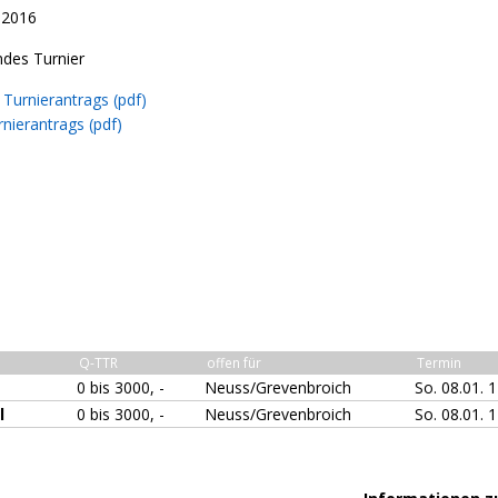
.2016
ndes Turnier
Turnierantrags (pdf)
nierantrags (pdf)
Q-TTR
offen für
Termin
0 bis 3000, -
Neuss/Grevenbroich
So. 08.01. 
l
0 bis 3000, -
Neuss/Grevenbroich
So. 08.01. 