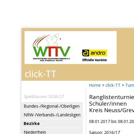
Home
>
click-TT
>
Turn
Ranglistenturni
Spielklassen 2026/27
Schüler/innen
Bundes-/Regional-/Oberligen
Kreis Neuss/Gre
NRW-/Verbands-/Landesligen
08.01.2017 bis 08.01.2
Bezirke
Niederrhein
Saison: 2016/17