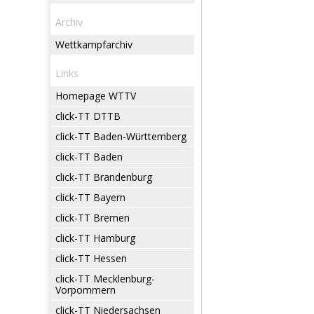
Archiv
Wettkampfarchiv
Links
Homepage WTTV
click-TT DTTB
click-TT Baden-Württemberg
click-TT Baden
click-TT Brandenburg
click-TT Bayern
click-TT Bremen
click-TT Hamburg
click-TT Hessen
click-TT Mecklenburg-
Vorpommern
click-TT Niedersachsen