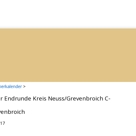
ierkalender
>
er Endrunde Kreis Neuss/Grevenbroich C-
venbroich
017