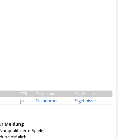
TTR
Teilnehmer
Ergebnisse
ja
Teilnehmer
Ergebnisse
ur Meldung
ur qualifizierte Spieler
dung möglich