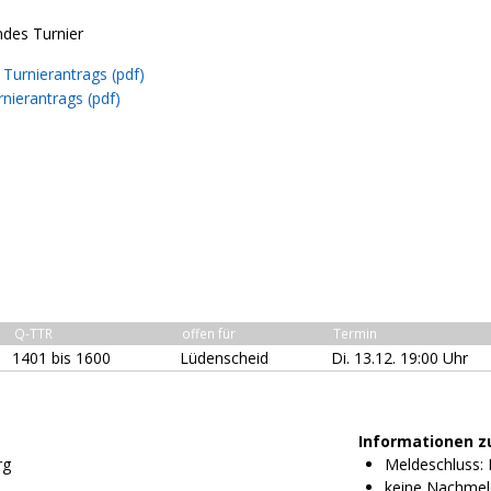
ndes Turnier
Turnierantrags (pdf)
nierantrags (pdf)
Q-TTR
offen für
Termin
1401 bis 1600
Lüdenscheid
Di. 13.12. 19:00 Uhr
Informationen z
rg
Meldeschluss: N
keine Nachmel