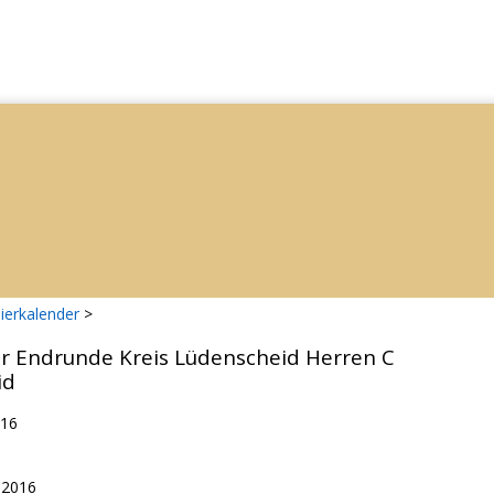
ierkalender
>
er Endrunde Kreis Lüdenscheid Herren C
id
016
.2016