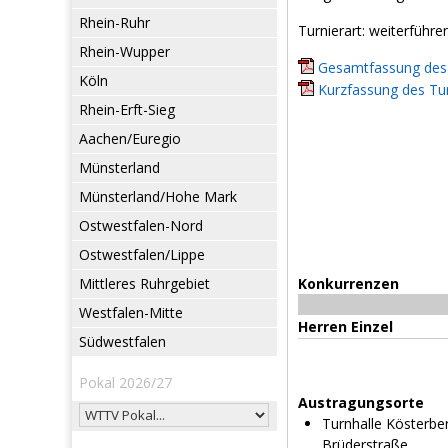
Rhein-Ruhr
Turnierart: weiterführe
Rhein-Wupper
Gesamtfassung des 
Köln
Kurzfassung des Tur
Rhein-Erft-Sieg
Aachen/Euregio
Münsterland
Münsterland/Hohe Mark
Ostwestfalen-Nord
Ostwestfalen/Lippe
Mittleres Ruhrgebiet
Konkurrenzen
Westfalen-Mitte
Herren Einzel
Südwestfalen
Pokal 2026/27
Austragungsorte
Turnhalle Kösterbe
Brüderstraße