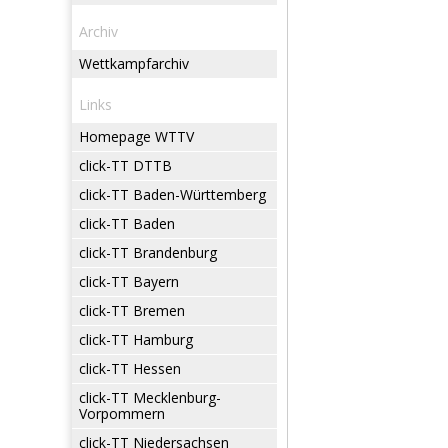
Archiv
Wettkampfarchiv
Links
Homepage WTTV
click-TT DTTB
click-TT Baden-Württemberg
click-TT Baden
click-TT Brandenburg
click-TT Bayern
click-TT Bremen
click-TT Hamburg
click-TT Hessen
click-TT Mecklenburg-
Vorpommern
click-TT Niedersachsen