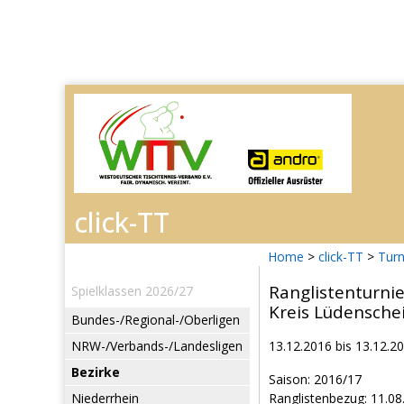
Home
>
click-TT
>
Turn
Ranglistenturni
Spielklassen 2026/27
Kreis Lüdensche
Bundes-/Regional-/Oberligen
NRW-/Verbands-/Landesligen
13.12.2016 bis 13.12.2
Bezirke
Saison: 2016/17
Niederrhein
Ranglistenbezug: 11.08