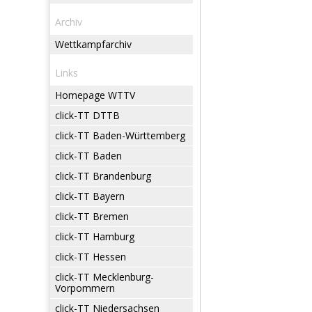
Archiv
Wettkampfarchiv
Links
Homepage WTTV
click-TT DTTB
click-TT Baden-Württemberg
click-TT Baden
click-TT Brandenburg
click-TT Bayern
click-TT Bremen
click-TT Hamburg
click-TT Hessen
click-TT Mecklenburg-
Vorpommern
click-TT Niedersachsen