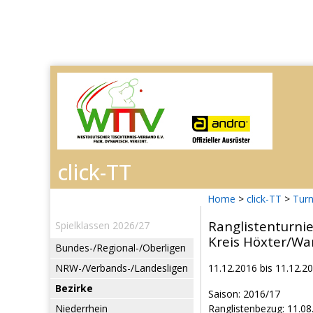
Home
>
click-TT
>
Turn
Ranglistenturni
Spielklassen 2026/27
Kreis Höxter/Wa
Bundes-/Regional-/Oberligen
NRW-/Verbands-/Landesligen
11.12.2016 bis 11.12.2
Bezirke
Saison: 2016/17
Niederrhein
Ranglistenbezug: 11.08