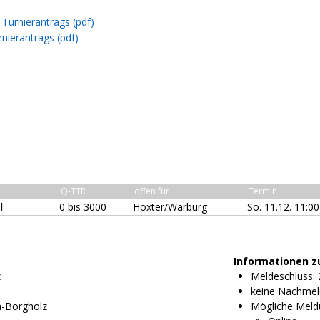
Turnierantrags (pdf)
nierantrags (pdf)
Q-TTR
offen für
Termin
l
0 bis 3000
Höxter/Warburg
So. 11.12. 11:0
Informationen z
z
Meldeschluss: 
keine Nachmel
h-Borgholz
Mögliche Meld