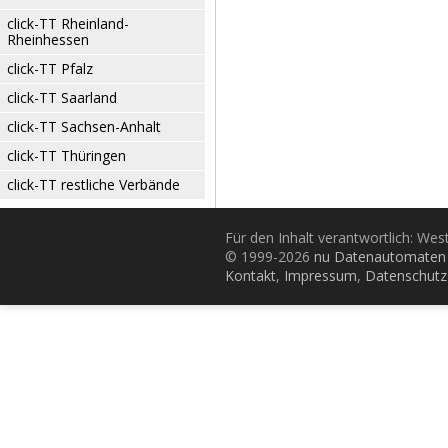
click-TT Rheinland-
Rheinhessen
click-TT Pfalz
click-TT Saarland
click-TT Sachsen-Anhalt
click-TT Thüringen
click-TT restliche Verbände
Für den Inhalt verantwortlich: Wes
© 1999-2026
nu Datenautomaten 
Kontakt
,
Impressum
,
Datenschutz