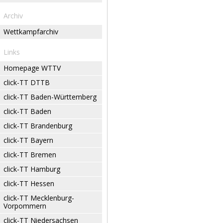
Archiv
Wettkampfarchiv
Links
Homepage WTTV
click-TT DTTB
click-TT Baden-Württemberg
click-TT Baden
click-TT Brandenburg
click-TT Bayern
click-TT Bremen
click-TT Hamburg
click-TT Hessen
click-TT Mecklenburg-
Vorpommern
click-TT Niedersachsen