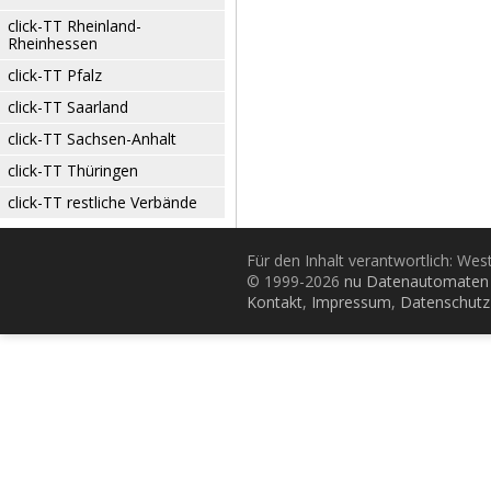
click-TT Rheinland-
Rheinhessen
click-TT Pfalz
click-TT Saarland
click-TT Sachsen-Anhalt
click-TT Thüringen
click-TT restliche Verbände
Für den Inhalt verantwortlich: Wes
© 1999-2026
nu Datenautomaten 
Kontakt
,
Impressum
,
Datenschutz