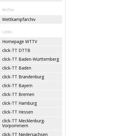
Archiv
Wettkampfarchiv
Links
Homepage WTTV
click-TT DTTB
click-TT Baden-Württemberg
click-TT Baden
click-TT Brandenburg
click-TT Bayern
click-TT Bremen
click-TT Hamburg
click-TT Hessen
click-TT Mecklenburg-
Vorpommern
click-TT Niedersachsen