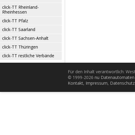
click-TT Rheinland-
Rheinhessen
click-TT Pfalz
click-TT Saarland
click-TT Sachsen-Anhalt
click-TT Thüringen
click-TT restliche Verbände
Für den Inhalt verantwortlich: Wes
© 1999-2026
nu Datenautomaten 
Kontakt
,
Impressum
,
Datenschutz