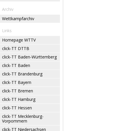
Archiv
Wettkampfarchiv
Links
Homepage WTTV
click-TT DTTB
click-TT Baden-Württemberg
click-TT Baden
click-TT Brandenburg
click-TT Bayern
click-TT Bremen
click-TT Hamburg
click-TT Hessen
click-TT Mecklenburg-
Vorpommern
click-TT Niedersachsen