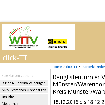
Home
>
click-TT
>
Turnierkalender
Ranglistenturnier 
Spielklassen 2026/27
Münster/Warendorf
Bundes-/Regional-/Oberligen
Kreis Münster/War
NRW-/Verbands-/Landesligen
Bezirke
18.12.2016 bis 18.12.
Niederrhein