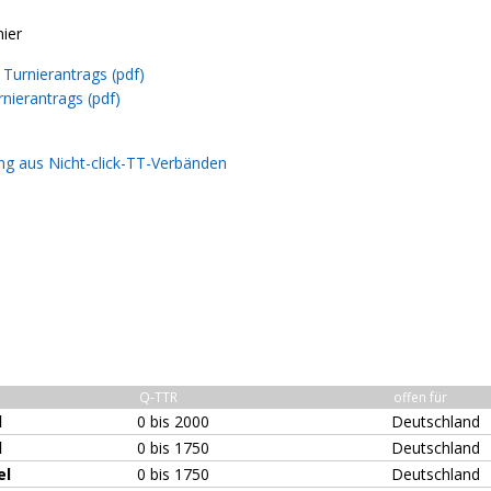
nier
Turnierantrags (pdf)
nierantrags (pdf)
ng aus Nicht-click-TT-Verbänden
Q-TTR
offen für
l
0 bis 2000
Deutschland
l
0 bis 1750
Deutschland
el
0 bis 1750
Deutschland