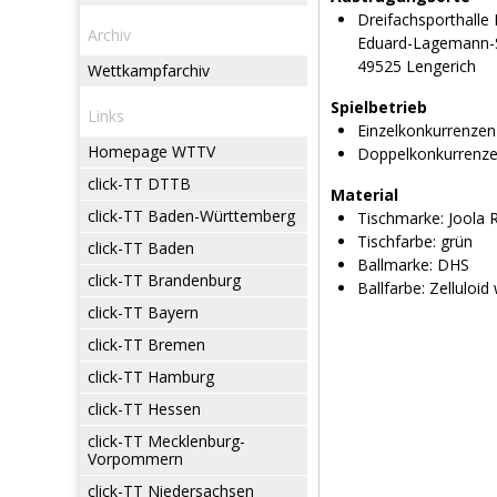
Dreifachsporthalle
Archiv
Eduard-Lagemann-S
49525 Lengerich
Wettkampfarchiv
Spielbetrieb
Links
Einzelkonkurrenzen
Homepage WTTV
Doppelkonkurrenz
click-TT DTTB
Material
click-TT Baden-Württemberg
Tischmarke:
Joola R
Tischfarbe:
grün
click-TT Baden
Ballmarke:
DHS
click-TT Brandenburg
Ballfarbe:
Zelluloid
click-TT Bayern
click-TT Bremen
click-TT Hamburg
click-TT Hessen
click-TT Mecklenburg-
Vorpommern
click-TT Niedersachsen