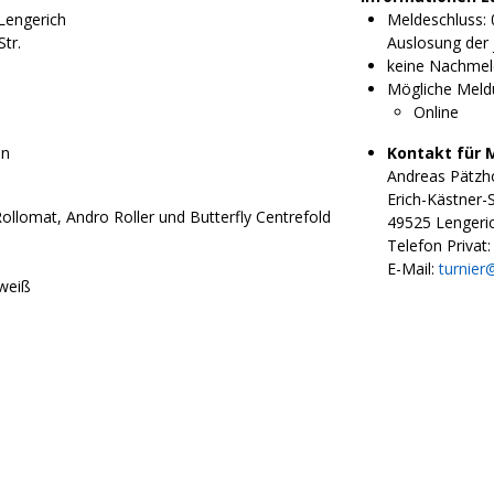
 Lengerich
Meldeschluss: 
tr.
Auslosung der j
keine Nachmel
Mögliche Meld
Online
en
Kontakt für 
Andreas Pätzh
Erich-Kästner-S
ollomat, Andro Roller und Butterfly Centrefold
49525 Lengeri
Telefon Privat:
E-Mail:
turnier
 weiß