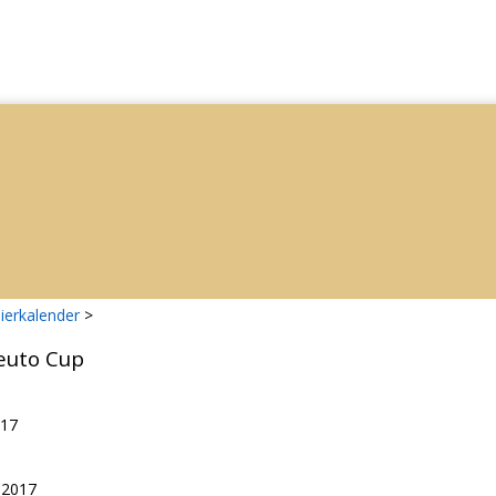
ierkalender
>
Teuto Cup
017
.2017