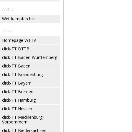
Archiv
Wettkampfarchiv
Links
Homepage WTTV
click-TT DTTB
click-TT Baden-Württemberg
click-TT Baden
click-TT Brandenburg
click-TT Bayern
click-TT Bremen
click-TT Hamburg
click-TT Hessen
click-TT Mecklenburg-
Vorpommern
click-TT Niedersachsen