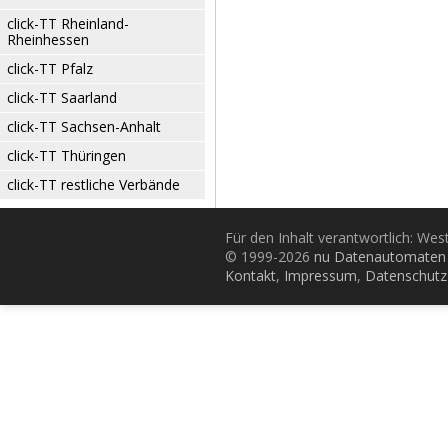
click-TT Rheinland-
Rheinhessen
click-TT Pfalz
click-TT Saarland
click-TT Sachsen-Anhalt
click-TT Thüringen
click-TT restliche Verbände
Für den Inhalt verantwortlich: Wes
© 1999-2026
nu Datenautomaten 
Kontakt
,
Impressum
,
Datenschutz