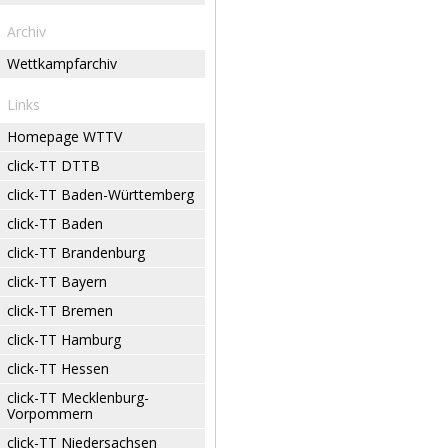
Archiv
Wettkampfarchiv
Links
Homepage WTTV
click-TT DTTB
click-TT Baden-Württemberg
click-TT Baden
click-TT Brandenburg
click-TT Bayern
click-TT Bremen
click-TT Hamburg
click-TT Hessen
click-TT Mecklenburg-
Vorpommern
click-TT Niedersachsen