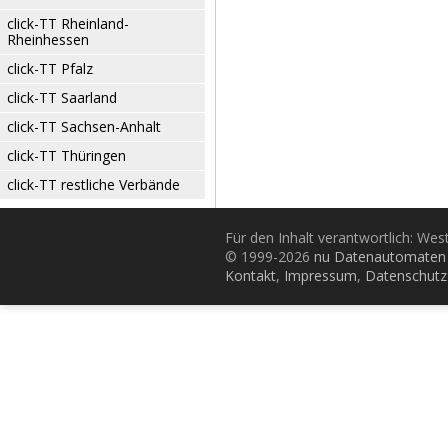
click-TT Rheinland-
Rheinhessen
click-TT Pfalz
click-TT Saarland
click-TT Sachsen-Anhalt
click-TT Thüringen
click-TT restliche Verbände
Für den Inhalt verantwortlich: Wes
© 1999-2026
nu Datenautomaten 
Kontakt
,
Impressum
,
Datenschutz