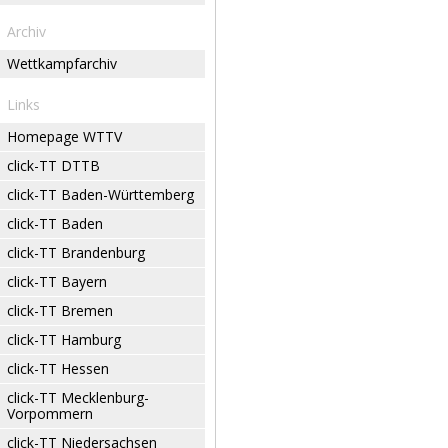
Archiv
Wettkampfarchiv
Links
Homepage WTTV
click-TT DTTB
click-TT Baden-Württemberg
click-TT Baden
click-TT Brandenburg
click-TT Bayern
click-TT Bremen
click-TT Hamburg
click-TT Hessen
click-TT Mecklenburg-
Vorpommern
click-TT Niedersachsen