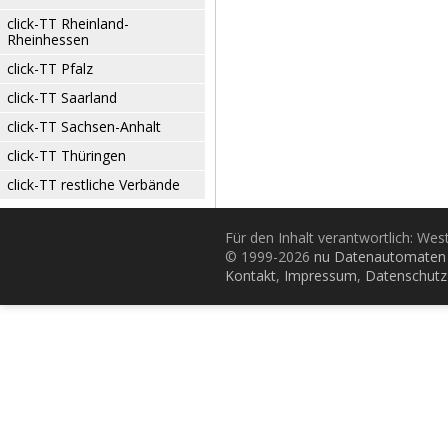
click-TT Rheinland-
Rheinhessen
click-TT Pfalz
click-TT Saarland
click-TT Sachsen-Anhalt
click-TT Thüringen
click-TT restliche Verbände
Für den Inhalt verantwortlich: Wes
© 1999-2026
nu Datenautomaten 
Kontakt
,
Impressum
,
Datenschutz