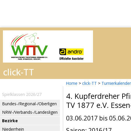
Home
>
click-TT
>
Turnierkalender
4. Kupferdreher Pfi
Spielklassen 2026/27
TV 1877 e.V. Esse
Bundes-/Regional-/Oberligen
NRW-/Verbands-/Landesligen
03.06.2017 bis 05.06.
Bezirke
Niederrhein
Saison: 2016/17