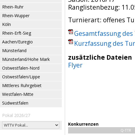
Ranglistenbezug: 11.0
Rhein-Ruhr
Rhein-Wupper
Turnierart: offenes Tu
Köln
Gesamtfassung des T
Rhein-Erft-Sieg
Aachen/Euregio
Kurzfassung des Tur
Münsterland
zusätzliche Dateien
Münsterland/Hohe Mark
Flyer
Ostwestfalen-Nord
Ostwestfalen/Lippe
Mittleres Ruhrgebiet
Westfalen-Mitte
Südwestfalen
Pokal 2026/27
Konkurrenzen
Q-TTR