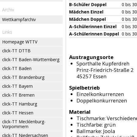
B-Schüler Doppel
0 bis 3
Archiv
Mädchen Einzel
0 bis 3
Mädchen Doppel
0 bis 3
Wettkampfarchiv
A-Schülerinnen Einzel
0 bis 3
Links
A-Schülerinnen Doppel
0 bis 3
Homepage WTTV
click-TT DTTB
Austragungsorte
click-TT Baden-Württemberg
Sporthalle Kupferdreh
click-TT Baden
Prinz-Friedrich-Straße 2
45257 Essen
click-TT Brandenburg
click-TT Bayern
Spielbetrieb
Einzelkonkurrenzen
click-TT Bremen
Doppelkonkurrenzen
click-TT Hamburg
Material
click-TT Hessen
Tischmarke:
Verschieden
click-TT Mecklenburg-
Tischfarbe:
grün
Vorpommern
Ballmarke:
Joola
click-TT Niedersachsen