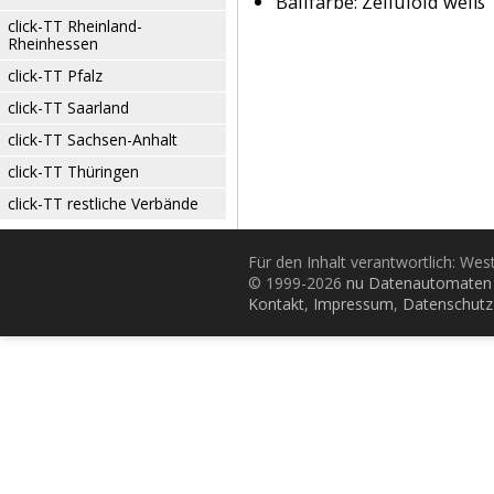
Ballfarbe:
Zelluloid weiß
click-TT Rheinland-
Rheinhessen
click-TT Pfalz
click-TT Saarland
click-TT Sachsen-Anhalt
click-TT Thüringen
click-TT restliche Verbände
Für den Inhalt verantwortlich: Wes
© 1999-2026
nu Datenautomaten 
Kontakt
,
Impressum
,
Datenschutz