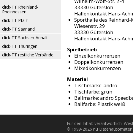
Wilhelm-Wolf-Str. 2-4
33330 Gütersloh
click-TT Rheinland-
Rheinhessen
Hallenkontakt Hans-Ach
Sporthalle des Reinhard
click-TT Pfalz
Wiesenstr. 29
click-TT Saarland
33330 Gütersloh
click-TT Sachsen-Anhalt
Hallenkontakt Hans-Ach
click-TT Thüringen
Spielbetrieb
click-TT restliche Verbände
Einzelkonkurrenzen
Doppelkonkurrenzen
Mixedkonkurrenzen
Material
Tischmarke:
andro
Tischfarbe:
grün
Ballmarke:
andro Speedba
Ballfarbe:
Plastik weiß
Für den Inhalt verantwortlich: Wes
© 1999-2026
nu Datenautomaten 