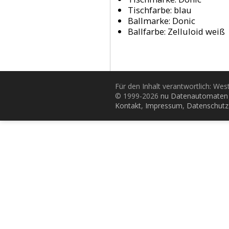
Tischfarbe:
blau
Ballmarke:
Donic
Ballfarbe:
Zelluloid weiß
Für den Inhalt verantwortlich: Wes
© 1999-2026
nu Datenautomaten 
Kontakt
,
Impressum
,
Datenschutz