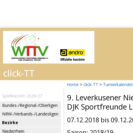
Home
>
click-TT
>
Turnierkalender
9. Leverkusener N
Spielklassen 2026/27
DJK Sportfreunde 
Bundes-/Regional-/Oberligen
NRW-/Verbands-/Landesligen
07.12.2018 bis 09.12.
Bezirke
Niederrhein
Saison: 2018/19