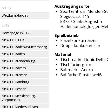
Austragungsorte
Archiv
Sportzentrum Menden-S
Wettkampfarchiv
Siegstrasse 119
53757 Sankt Augustin
Links
Hallenkontakt Jürgen Me
Homepage WTTV
Spielbetrieb
click-TT DTTB
Einzelkonkurrenzen
Doppelkonkurrenzen
click-TT Baden-Württemberg
click-TT Baden
Material
Tischmarke:
Donic Delhi 
click-TT Brandenburg
Tischfarbe:
grün
click-TT Bayern
Ballmarke:
Andro
Ballfarbe:
Plastik weiß
click-TT Bremen
click-TT Hamburg
click-TT Hessen
click-TT Mecklenburg-
Vorpommern
click-TT Niedersachsen