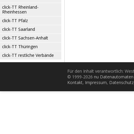
click-TT Rheinland-
Rheinhessen
click-TT Pfalz
click-TT Saarland
click-TT Sachsen-Anhalt
click-TT Thüringen
click-TT restliche Verbände
Für den Inhalt verantwortlich: Wes
© 1999-2026
nu Datenautomaten 
Kontakt
,
Impressum
,
Datenschutz