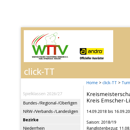
Home
>
click-TT
>
Turn
Kreismeistersch
Spielklassen 2026/27
Kreis Emscher-L
Bundes-/Regional-/Oberligen
NRW-/Verbands-/Landesligen
14.09.2018 bis 16.09.2
Bezirke
Saison: 2018/19
Niederrhein
Ranglistenbezug: 11.08