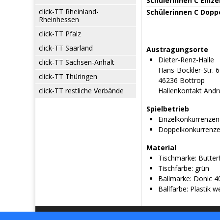
Schülerinnen C Einze
click-TT Rheinland-
Schülerinnen C Dopp
Rheinhessen
click-TT Pfalz
click-TT Saarland
Austragungsorte
Dieter-Renz-Halle
click-TT Sachsen-Anhalt
Hans-Böckler-Str. 
click-TT Thüringen
46236 Bottrop
click-TT restliche Verbände
Hallenkontakt Andr
Spielbetrieb
Einzelkonkurrenzen
Doppelkonkurrenz
Material
Tischmarke:
Butterf
Tischfarbe:
grün
Ballmarke:
Donic 4
Ballfarbe:
Plastik w