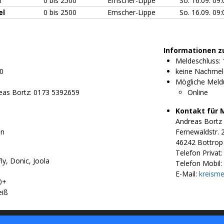
l
0 bis 2500
Emscher-Lippe
So. 16.09. 09
el
0 bis 2500
Emscher-Lippe
So. 16.09. 09
Informationen z
Meldeschluss: 
60
keine Nachmel
Mögliche Meld
eas Bortz: 0173 5392659
Online
Kontakt für 
Andreas Bortz
en
Fernewaldstr. 
46242 Bottrop
Telefon Privat:
ly, Donic, Joola
Telefon Mobil:
E-Mail:
kreisme
0+
eiß