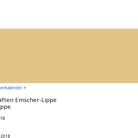
ierkalender
>
aften Emscher-Lippe
ippe
018
.2018