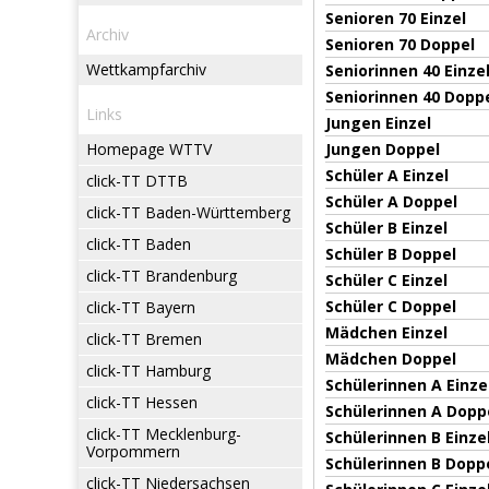
Senioren 70 Einzel
Archiv
Senioren 70 Doppel
Wettkampfarchiv
Seniorinnen 40 Einze
Seniorinnen 40 Dopp
Links
Jungen Einzel
Homepage WTTV
Jungen Doppel
Schüler A Einzel
click-TT DTTB
Schüler A Doppel
click-TT Baden-Württemberg
Schüler B Einzel
click-TT Baden
Schüler B Doppel
click-TT Brandenburg
Schüler C Einzel
Schüler C Doppel
click-TT Bayern
Mädchen Einzel
click-TT Bremen
Mädchen Doppel
click-TT Hamburg
Schülerinnen A Einze
click-TT Hessen
Schülerinnen A Dopp
click-TT Mecklenburg-
Schülerinnen B Einze
Vorpommern
Schülerinnen B Dopp
click-TT Niedersachsen