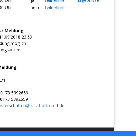
:00 Uhr
ja
Teilnehmer
Ergebnisse
:00 Uhr
nein
Teilnehmer
-
ur Meldung
11.09.2018 23:59
dung möglich
ungsarten:
Meldung
271
0173 5392659
0173 5392659
isterschaften@tssv-bottrop-tt.de