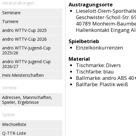
Veranstaltungen
Austragungsorte
Lieselott-Diem-Sporthall
Seminare
Geschwister-Scholl-Str. 6
Turniere
40789 Monheim-Baumb
Hallenkontakt Eingang Ald
andro WTTV-Cup 2025
andro WTTV-Cup 2026
Spielbetrieb
Einzelkonkurrenzen
andro WTTV-Jugend-Cup
2025/26
Material
andro WTTV-Jugend-Cup
Tischmarke:
Divers
2026/27
Tischfarbe:
blau
mini-Meisterschaften
Ballmarke:
andro ABS 40
Ballfarbe:
Plastik weiß
Vereine
Adressen, Mannschaften,
Spieler, Ergebnisse
Spieler
Wechselliste
Q-TTR-Liste