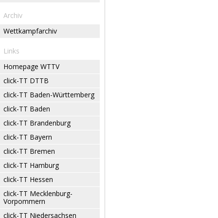
Archiv
Wettkampfarchiv
Links
Homepage WTTV
click-TT DTTB
click-TT Baden-Württemberg
click-TT Baden
click-TT Brandenburg
click-TT Bayern
click-TT Bremen
click-TT Hamburg
click-TT Hessen
click-TT Mecklenburg-
Vorpommern
click-TT Niedersachsen