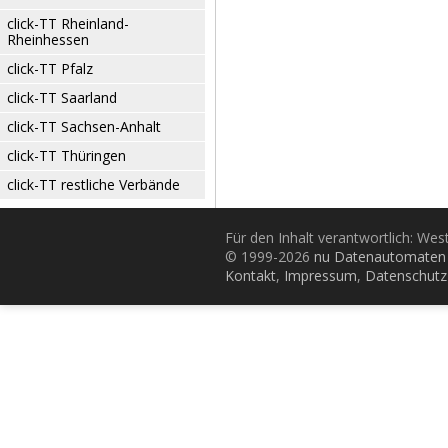
click-TT Rheinland-
Rheinhessen
click-TT Pfalz
click-TT Saarland
click-TT Sachsen-Anhalt
click-TT Thüringen
click-TT restliche Verbände
Für den Inhalt verantwortlich: Wes
© 1999-2026
nu Datenautomaten 
Kontakt
,
Impressum
,
Datenschutz