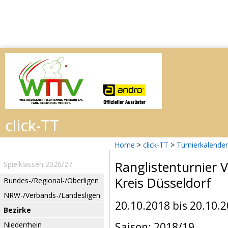
Home
>
click-TT
>
Turnierkalender
Ranglistenturnier 
Spielklassen 2026/27
Kreis Düsseldorf
Bundes-/Regional-/Oberligen
NRW-/Verbands-/Landesligen
20.10.2018 bis 20.10.
Bezirke
Niederrhein
Saison: 2018/19