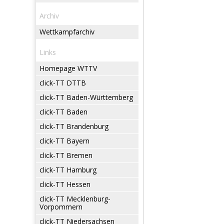
Archiv
Wettkampfarchiv
Links
Homepage WTTV
click-TT DTTB
click-TT Baden-Württemberg
click-TT Baden
click-TT Brandenburg
click-TT Bayern
click-TT Bremen
click-TT Hamburg
click-TT Hessen
click-TT Mecklenburg-
Vorpommern
click-TT Niedersachsen