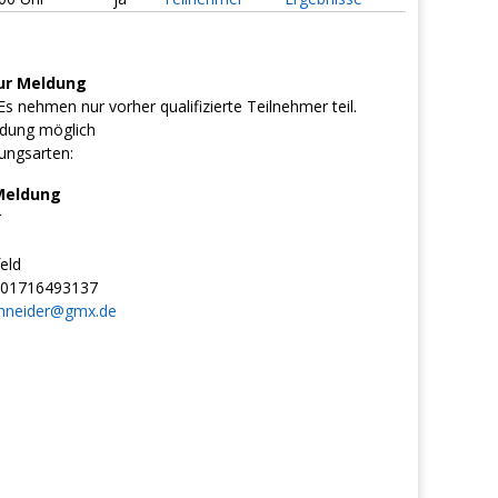
ur Meldung
s nehmen nur vorher qualifizierte Teilnehmer teil.
dung möglich
ungsarten:
Meldung
r
eld
01716493137
chneider@gmx.de