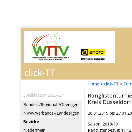
Home
>
click-TT
>
Turn
Ranglistenturni
Spielklassen 2026/27
Kreis Düsseldorf
Bundes-/Regional-/Oberligen
NRW-/Verbands-/Landesligen
26.01.2019 bis 27.01.2
Bezirke
Saison: 2018/19
Niederrhein
Ranglistenbezug: 11.12