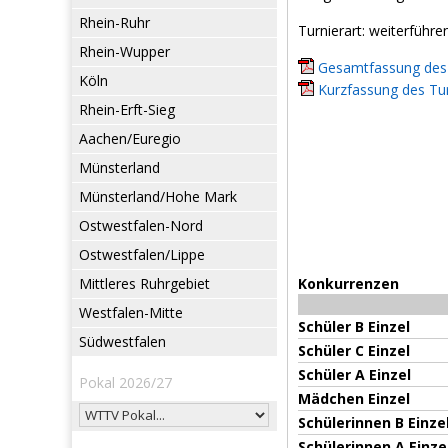
Rhein-Ruhr
Turnierart: weiterführe
Rhein-Wupper
Gesamtfassung des 
Köln
Kurzfassung des Tur
Rhein-Erft-Sieg
Aachen/Euregio
Münsterland
Münsterland/Hohe Mark
Ostwestfalen-Nord
Ostwestfalen/Lippe
Mittleres Ruhrgebiet
Konkurrenzen
Westfalen-Mitte
Schüler B Einzel
Südwestfalen
Schüler C Einzel
Schüler A Einzel
Pokal 2026/27
Mädchen Einzel
Schülerinnen B Einze
Schülerinnen A Einze