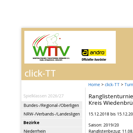
Home
>
click-TT
>
Turn
Ranglistenturni
Spielklassen 2026/27
Kreis Wiedenbrü
Bundes-/Regional-/Oberligen
NRW-/Verbands-/Landesligen
15.12.2018 bis 15.12.2
Bezirke
Saison: 2019/20
Niederrhein
Ranglistenbezug: 11.08