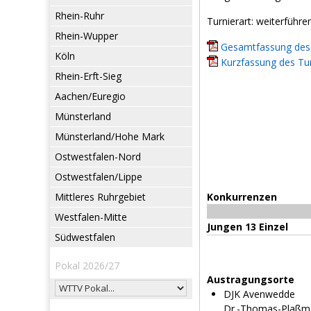
Rhein-Ruhr
Turnierart: weiterführe
Rhein-Wupper
Gesamtfassung des 
Köln
Kurzfassung des Tur
Rhein-Erft-Sieg
Aachen/Euregio
Münsterland
Münsterland/Hohe Mark
Ostwestfalen-Nord
Ostwestfalen/Lippe
Mittleres Ruhrgebiet
Konkurrenzen
Westfalen-Mitte
Jungen 13 Einzel
Südwestfalen
Pokal 2026/27
Austragungsorte
DJK Avenwedde
Dr.-Thomas-Plaßm