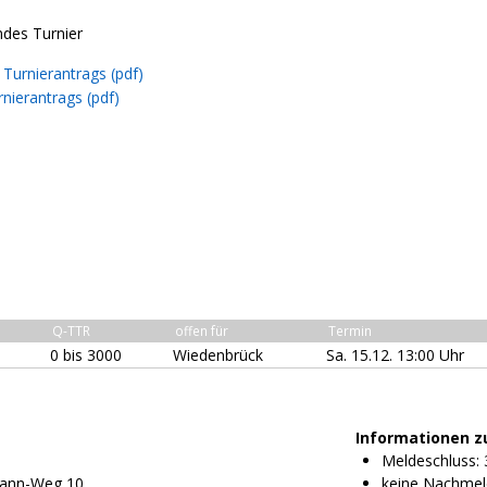
ndes Turnier
Turnierantrags (pdf)
nierantrags (pdf)
Q-TTR
offen für
Termin
0 bis 3000
Wiedenbrück
Sa. 15.12. 13:00 Uhr
Informationen z
Meldeschluss: 
ann-Weg 10
keine Nachmel