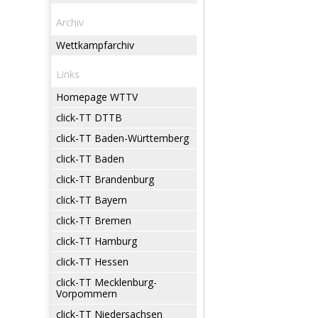
Archiv
Wettkampfarchiv
Links
Homepage WTTV
click-TT DTTB
click-TT Baden-Württemberg
click-TT Baden
click-TT Brandenburg
click-TT Bayern
click-TT Bremen
click-TT Hamburg
click-TT Hessen
click-TT Mecklenburg-
Vorpommern
click-TT Niedersachsen