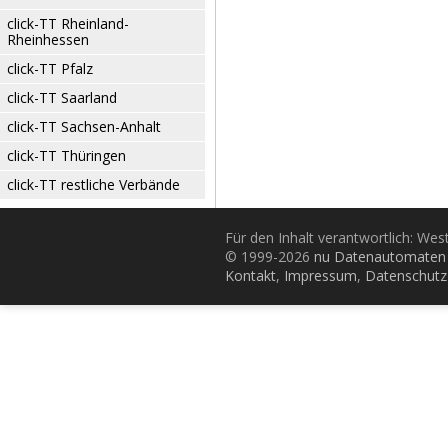
click-TT Rheinland-
Rheinhessen
click-TT Pfalz
click-TT Saarland
click-TT Sachsen-Anhalt
click-TT Thüringen
click-TT restliche Verbände
Für den Inhalt verantwortlich: Wes
© 1999-2026
nu Datenautomaten 
Kontakt
,
Impressum
,
Datenschutz