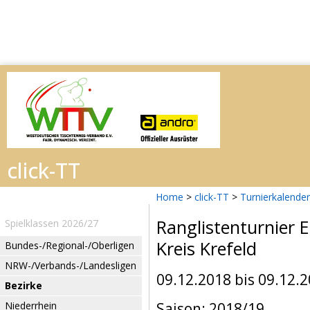
Home
>
click-TT
>
Turnierkalender
Ranglistenturnier 
Spielklassen 2026/27
Kreis Krefeld
Bundes-/Regional-/Oberligen
NRW-/Verbands-/Landesligen
09.12.2018 bis 09.12.
Bezirke
Niederrhein
Saison: 2018/19