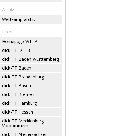
Archiv
Wettkampfarchiv
Links
Homepage WTTV
click-TT DTTB
click-TT Baden-Württemberg
click-TT Baden
click-TT Brandenburg
click-TT Bayern
click-TT Bremen
click-TT Hamburg
click-TT Hessen
click-TT Mecklenburg-
Vorpommern
click-TT Niedersachsen